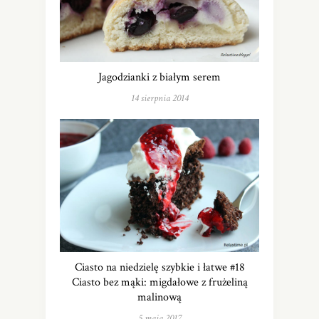
Jagodzianki z białym serem
14 sierpnia 2014
Ciasto na niedzielę szybkie i łatwe #18
Ciasto bez mąki: migdałowe z frużeliną
malinową
5 maja 2017