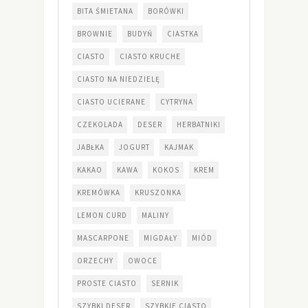
BITA ŚMIETANA
BORÓWKI
BROWNIE
BUDYŃ
CIASTKA
CIASTO
CIASTO KRUCHE
CIASTO NA NIEDZIELĘ
CIASTO UCIERANE
CYTRYNA
CZEKOLADA
DESER
HERBATNIKI
JABŁKA
JOGURT
KAJMAK
KAKAO
KAWA
KOKOS
KREM
KREMÓWKA
KRUSZONKA
LEMON CURD
MALINY
MASCARPONE
MIGDAŁY
MIÓD
ORZECHY
OWOCE
PROSTE CIASTO
SERNIK
SZYBKI DESER
SZYBKIE CIASTO