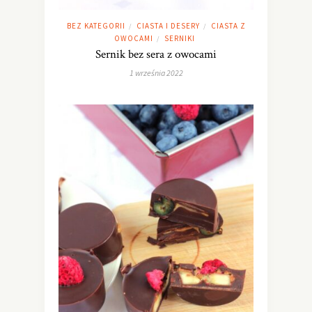
BEZ KATEGORII
CIASTA I DESERY
CIASTA Z
/
/
OWOCAMI
SERNIKI
/
Sernik bez sera z owocami
1 września 2022