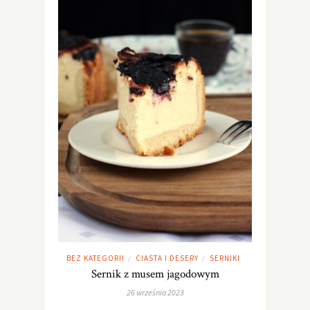
BEZ KATEGORII
CIASTA I DESERY
SERNIKI
/
/
Sernik z musem jagodowym
26 września 2023