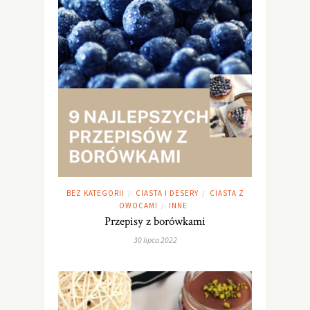
BEZ KATEGORII
CIASTA I DESERY
CIASTA Z
/
/
OWOCAMI
INNE
/
Przepisy z borówkami
30 lipca 2022