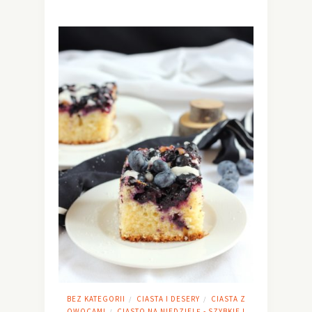
BEZ KATEGORII
CIASTA I DESERY
CIASTA Z
/
/
OWOCAMI
CIASTO NA NIEDZIELĘ - SZYBKIE I
/