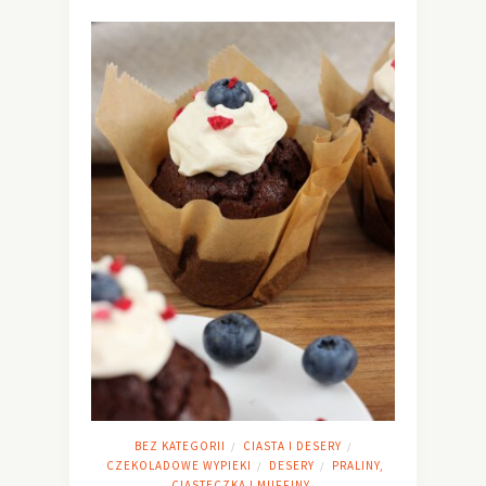
BEZ KATEGORII
CIASTA I DESERY
/
/
CZEKOLADOWE WYPIEKI
DESERY
PRALINY,
/
/
CIASTECZKA I MUFFINY