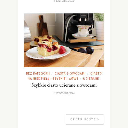
6 czerwca 2019
BEZ KATEGORII
CIASTA Z OWOCAMI
CIASTO
/
/
NA NIEDZIELĘ - SZYBKIE I ŁATWE
UCIERANE
/
Szybkie ciasto ucierane z owocami
7 września 2018
OLDER POSTS