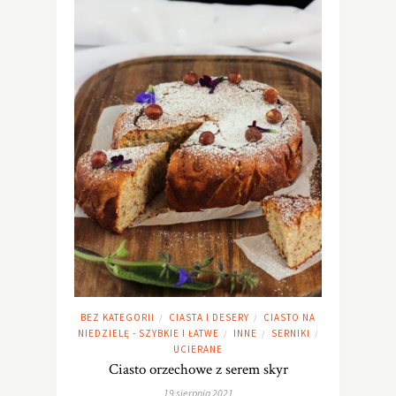
BEZ KATEGORII
CIASTA I DESERY
CIASTO NA
/
/
NIEDZIELĘ - SZYBKIE I ŁATWE
INNE
SERNIKI
/
/
/
UCIERANE
Ciasto orzechowe z serem skyr
19 sierpnia 2021