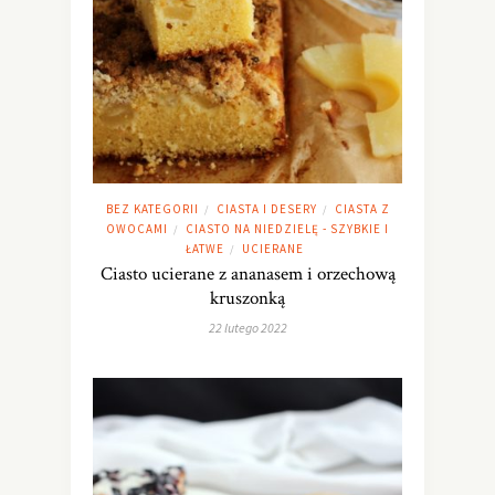
BEZ KATEGORII
CIASTA I DESERY
CIASTA Z
/
/
OWOCAMI
CIASTO NA NIEDZIELĘ - SZYBKIE I
/
ŁATWE
UCIERANE
/
Ciasto ucierane z ananasem i orzechową
kruszonką
22 lutego 2022