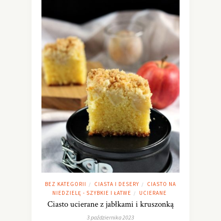
BEZ KATEGORII
CIASTA I DESERY
CIASTO NA
/
/
NIEDZIELĘ - SZYBKIE I ŁATWE
UCIERANE
/
Ciasto ucierane z jabłkami i kruszonką
3 października 2023