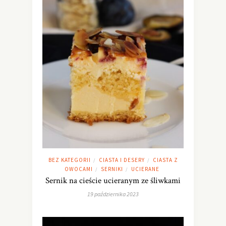
BEZ KATEGORII
CIASTA I DESERY
CIASTA Z
/
/
OWOCAMI
SERNIKI
UCIERANE
/
/
Sernik na cieście ucieranym ze śliwkami
19 października 2023