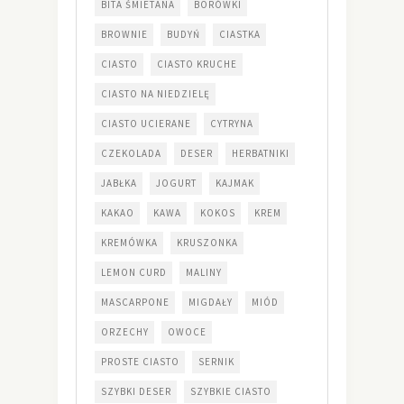
BITA ŚMIETANA
BORÓWKI
BROWNIE
BUDYŃ
CIASTKA
CIASTO
CIASTO KRUCHE
CIASTO NA NIEDZIELĘ
CIASTO UCIERANE
CYTRYNA
CZEKOLADA
DESER
HERBATNIKI
JABŁKA
JOGURT
KAJMAK
KAKAO
KAWA
KOKOS
KREM
KREMÓWKA
KRUSZONKA
LEMON CURD
MALINY
MASCARPONE
MIGDAŁY
MIÓD
ORZECHY
OWOCE
PROSTE CIASTO
SERNIK
SZYBKI DESER
SZYBKIE CIASTO