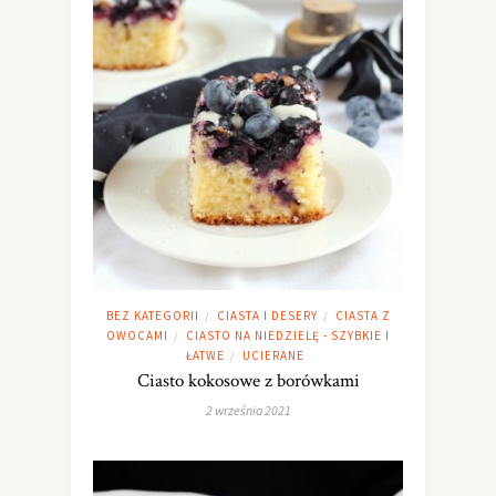
BEZ KATEGORII
CIASTA I DESERY
CIASTA Z
/
/
OWOCAMI
CIASTO NA NIEDZIELĘ - SZYBKIE I
/
ŁATWE
UCIERANE
/
Ciasto kokosowe z borówkami
2 września 2021