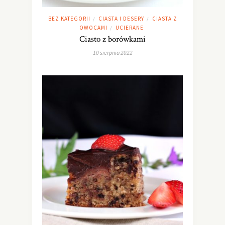
BEZ KATEGORII
CIASTA I DESERY
CIASTA Z
/
/
OWOCAMI
UCIERANE
/
Ciasto z borówkami
10 sierpnia 2022