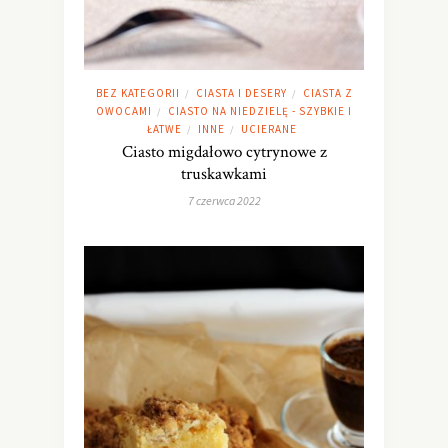
BEZ KATEGORII
CIASTA I DESERY
CIASTA Z
/
/
OWOCAMI
CIASTO NA NIEDZIELĘ - SZYBKIE I
/
ŁATWE
INNE
UCIERANE
/
/
Ciasto migdałowo cytrynowe z
truskawkami
7 czerwca 2022