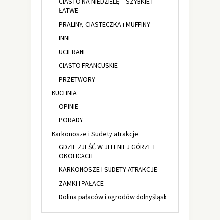
CIASTO NA NIEDZIELĘ – SZYBKIE I
ŁATWE
PRALINY, CIASTECZKA i MUFFINY
INNE
UCIERANE
CIASTO FRANCUSKIE
PRZETWORY
KUCHNIA
OPINIE
PORADY
Karkonosze i Sudety atrakcje
GDZIE ZJEŚĆ W JELENIEJ GÓRZE I
OKOLICACH
KARKONOSZE I SUDETY ATRAKCJE
ZAMKI I PAŁACE
Dolina pałaców i ogrodów dolnyśląsk