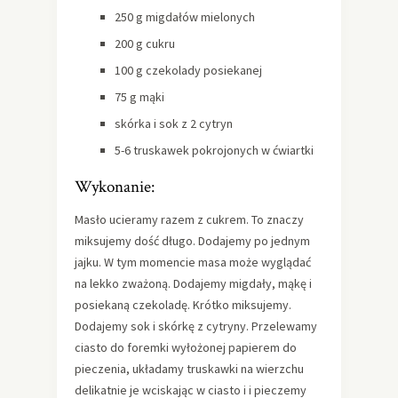
250 g migdałów mielonych
200 g cukru
100 g czekolady posiekanej
75 g mąki
skórka i sok z 2 cytryn
5-6 truskawek pokrojonych w ćwiartki
Wykonanie:
Masło ucieramy razem z cukrem. To znaczy
miksujemy dość długo. Dodajemy po jednym
jajku. W tym momencie masa może wyglądać
na lekko zważoną. Dodajemy migdały, mąkę i
posiekaną czekoladę. Krótko miksujemy.
Dodajemy sok i skórkę z cytryny. Przelewamy
ciasto do foremki wyłożonej papierem do
pieczenia, układamy truskawki na wierzchu
delikatnie je wciskając w ciasto i i pieczemy