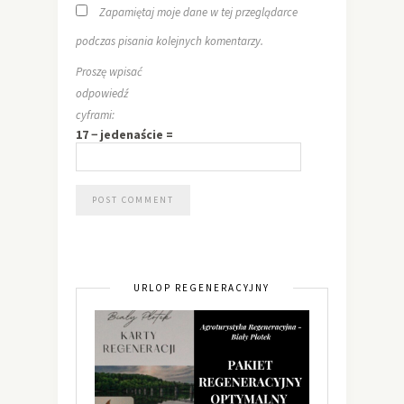
Zapamiętaj moje dane w tej przeglądarce
podczas pisania kolejnych komentarzy.
Proszę wpisać
odpowiedź
cyframi:
17 − jedenaście =
URLOP REGENERACYJNY