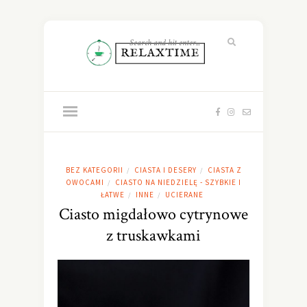
BEZ KATEGORII
CIASTA I DESERY
CIASTA Z
/
/
OWOCAMI
CIASTO NA NIEDZIELĘ - SZYBKIE I
/
ŁATWE
INNE
UCIERANE
/
/
Ciasto migdałowo cytrynowe
z truskawkami