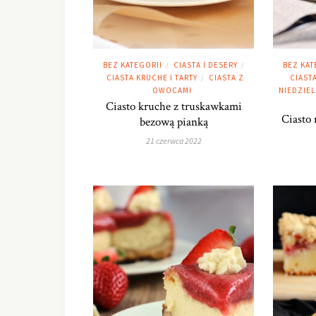
BEZ KATEGORII
CIASTA I DESERY
BEZ KAT
/
/
CIASTA KRUCHE I TARTY
CIASTA Z
CIAST
/
OWOCAMI
NIEDZIEL
Ciasto kruche z truskawkami
Ciasto
bezową pianką
21 czerwca 2022