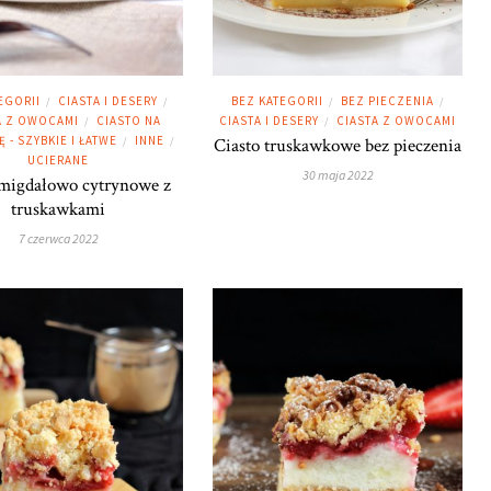
EGORII
CIASTA I DESERY
BEZ KATEGORII
BEZ PIECZENIA
/
/
/
/
A Z OWOCAMI
CIASTO NA
CIASTA I DESERY
CIASTA Z OWOCAMI
/
/
Ę - SZYBKIE I ŁATWE
INNE
/
/
Ciasto truskawkowe bez pieczenia
UCIERANE
30 maja 2022
 migdałowo cytrynowe z
truskawkami
7 czerwca 2022