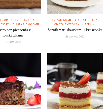
TEGORII
BEZ PIECZENIA
BEZ KATEGORII
CIASTA I DESERY
/
/
/
/
DESERY
CIASTA Z OWOCAMI
CIASTA Z OWOCAMI
SERNIKI
/
/
asto bez pieczenia z
Sernik z truskawkami i kruszonką
truskawkami
28 czerwca 2022
13 lipca 2023