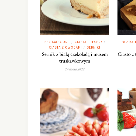
BEZ KATEGORII
CIASTA I DESERY
BEZ KAT
/
/
CIASTA Z OWOCAMI
SERNIKI
/
Sernik z białą czekoladą i musem
Ciasto z
truskawkowym
24 maja 2022