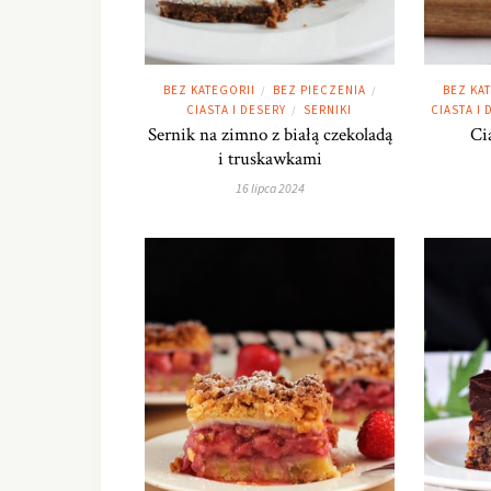
BEZ KATEGORII
BEZ PIECZENIA
BEZ KA
/
/
CIASTA I DESERY
SERNIKI
CIASTA I 
/
Sernik na zimno z białą czekoladą
Ci
i truskawkami
16 lipca 2024