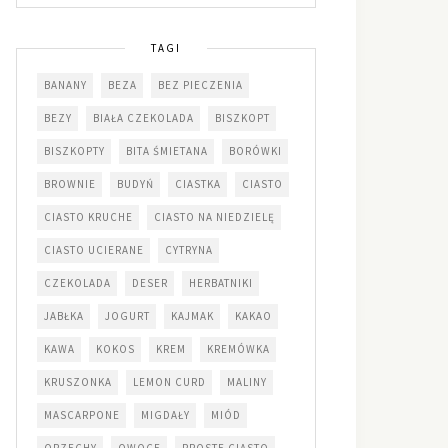
TAGI
BANANY
BEZA
BEZ PIECZENIA
BEZY
BIAŁA CZEKOLADA
BISZKOPT
BISZKOPTY
BITA ŚMIETANA
BORÓWKI
BROWNIE
BUDYŃ
CIASTKA
CIASTO
CIASTO KRUCHE
CIASTO NA NIEDZIELĘ
CIASTO UCIERANE
CYTRYNA
CZEKOLADA
DESER
HERBATNIKI
JABŁKA
JOGURT
KAJMAK
KAKAO
KAWA
KOKOS
KREM
KREMÓWKA
KRUSZONKA
LEMON CURD
MALINY
MASCARPONE
MIGDAŁY
MIÓD
ORZECHY
OWOCE
PROSTE CIASTO