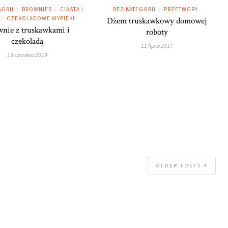
GORII
BROWNIES
CIASTA I
BEZ KATEGORII
PRZETWORY
/
/
/
CZEKOLADOWE WYPIEKI
/
Dżem truskawkowy domowej
nie z truskawkami i
roboty
czekoladą
11 lipca 2017
13 czerwca 2019
OLDER POSTS