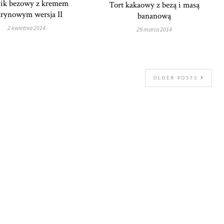
ik bezowy z kremem
Tort kakaowy z bezą i masą
trynowym wersja II
bananową
2 kwietnia 2014
29 marca 2014
OLDER POSTS