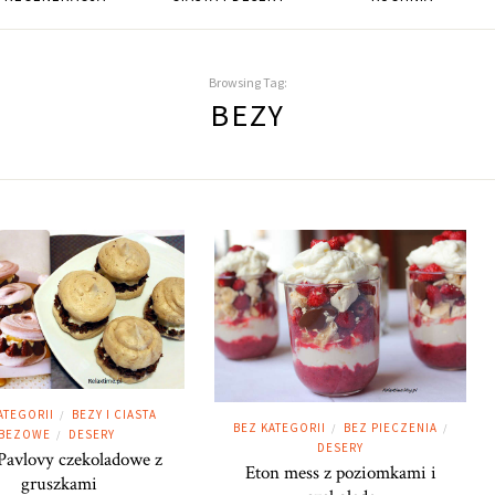
Browsing Tag:
BEZY
ATEGORII
BEZY I CIASTA
/
BEZ KATEGORII
BEZ PIECZENIA
/
/
BEZOWE
DESERY
/
DESERY
Pavlovy czekoladowe z
Eton mess z poziomkami i
gruszkami