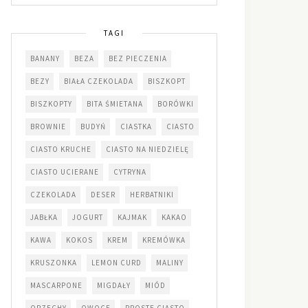
TAGI
BANANY
BEZA
BEZ PIECZENIA
BEZY
BIAŁA CZEKOLADA
BISZKOPT
BISZKOPTY
BITA ŚMIETANA
BORÓWKI
BROWNIE
BUDYŃ
CIASTKA
CIASTO
CIASTO KRUCHE
CIASTO NA NIEDZIELĘ
CIASTO UCIERANE
CYTRYNA
CZEKOLADA
DESER
HERBATNIKI
JABŁKA
JOGURT
KAJMAK
KAKAO
KAWA
KOKOS
KREM
KREMÓWKA
KRUSZONKA
LEMON CURD
MALINY
MASCARPONE
MIGDAŁY
MIÓD
ORZECHY
OWOCE
PROSTE CIASTO