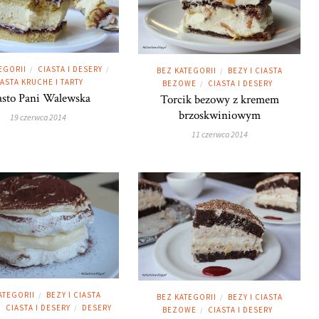
EGORII
CIASTA I DESERY
/
/
BEZ KATEGORII
BEZY I CIASTA
/
IASTA KRUCHE I TARTY
BEZOWE
CIASTA I DESERY
/
asto Pani Walewska
Torcik bezowy z kremem
brzoskwiniowym
19 czerwca 2014
11 czerwca 2014
ATEGORII
BEZY I CIASTA
/
BEZ KATEGORII
BEZY I CIASTA
/
CIASTA I DESERY
DESERY
/
/
BEZOWE
CIASTA I DESERY
/