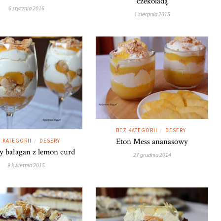
czekoladą
6 stycznia 2016
1 sierpnia 2015
BEZ KATEGORII
DESERY
/
Eton Mess ananasowy
 KATEGORII
DESERY
/
 bałagan z lemon curd
27 grudnia 2014
9 kwietnia 2015