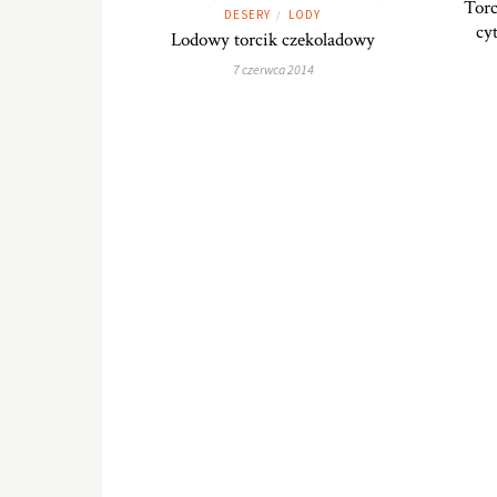
Torc
DESERY
LODY
/
cy
Lodowy torcik czekoladowy
7 czerwca 2014