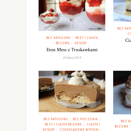
BEZ KAT
C
BEZ KATEGORII
BEZY I CIASTA
/
Ci
BEZOWE
DESERY
/
Eton Mess z Truskawkami
24 lipca 2014
BEZ KATEGORII
BEZ PIECZENIA
/
/
BEZ K
BEZY I CIASTA BEZOWE
CIASTA I
/
BEZOWE
DESERY
CZEKOLADOWE WYPIEKI
/
/