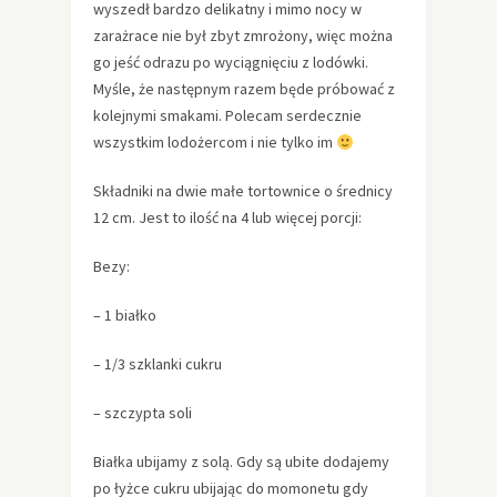
wyszedł bardzo delikatny i mimo nocy w
zarażrace nie był zbyt zmrożony, więc można
go jeść odrazu po wyciągnięciu z lodówki.
Myśle, że następnym razem będe próbować z
kolejnymi smakami. Polecam serdecznie
wszystkim lodożercom i nie tylko im
Składniki na dwie małe tortownice o średnicy
12 cm. Jest to ilość na 4 lub więcej porcji:
Bezy:
– 1 białko
– 1/3 szklanki cukru
– szczypta soli
Białka ubijamy z solą. Gdy są ubite dodajemy
po łyżce cukru ubijając do momonetu gdy