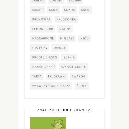
JABŁKA
JOGURT
KAJMAK
KAKAO
KAWA
KOKOS
KREM
KREMÓWKA
KRUSZONKA
LEMON CURD
MALINY
MASCARPONE
MIGDAŁY
MIÓD
ORZECHY
OWOCE
PROSTE CIASTO
SERNIK
SZYBKI DESER
SZYBKIE CIASTO
TARTA
TRUSKAWKI
TWARÓG
WYKORZYSTANIE BIAŁKA
ŚLIWKI
ZNAJDZIECIE MNIE RÓWNIEŻ: