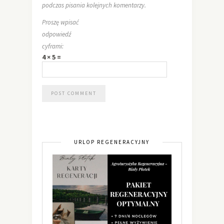
podczas pisania kolejnych komentarzy.
Proszę wpisać
odpowiedź
cyframi:
4 × 5 =
URLOP REGENERACYJNY