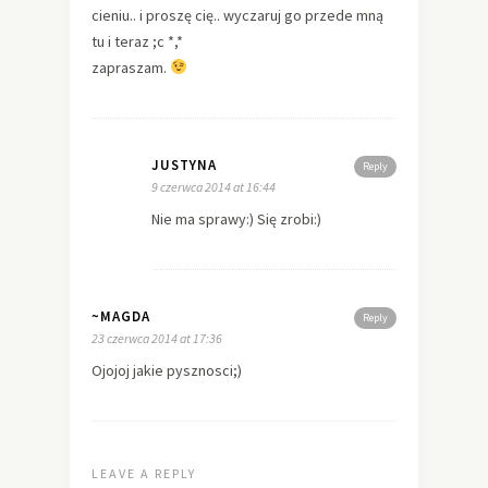
cieniu.. i proszę cię.. wyczaruj go przede mną
tu i teraz ;c *,*
zapraszam.
JUSTYNA
Reply
9 czerwca 2014 at 16:44
Nie ma sprawy:) Się zrobi:)
~MAGDA
Reply
23 czerwca 2014 at 17:36
Ojojoj jakie pysznosci;)
LEAVE A REPLY