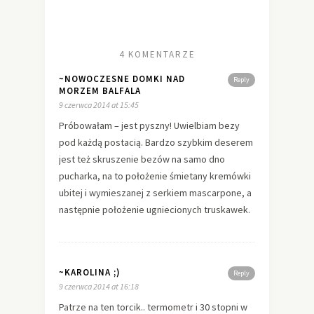
4 KOMENTARZE
~NOWOCZESNE DOMKI NAD
Reply
MORZEM BALFALA
9 czerwca 2014 at 15:45
Próbowałam – jest pyszny! Uwielbiam bezy
pod każdą postacią. Bardzo szybkim deserem
jest też skruszenie bezów na samo dno
pucharka, na to położenie śmietany kremówki
ubitej i wymieszanej z serkiem mascarpone, a
następnie położenie ugniecionych truskawek.
~KAROLINA ;)
Reply
9 czerwca 2014 at 16:18
Patrze na ten torcik.. termometr i 30 stopni w