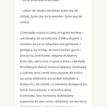
– 20 ml śmietanki kremówki
– cukier do smaku (dodałam łyżeczkę do
żółtek, łyżeczkę do kremówki i łyżeczkę do
serka)
Czekoladę rozpuszczamy w kąpieli wodnej i
odstwiamy do ostudzenia. Żółtka ubijamy z
miodem na parze (ubijałam nad garnkiem z
gotującą się wodą), aż masa będzie gęsta i
puszysta, pod koniec ubijania dodajemy
łyżeczkę cukru oraz rozpuszczoną czekoladę.
W kolejnych dwóch miskach ubijamy śmietankę
z cukrem oraz serek mascarpone. Na końcu
łączymy delikatnie wszystkie składniki w
kolejności: do żółtek z czekoladą dodajemy po
łyżce mascarpone, a na końcu ubitą
kremówkę. Dno tortownic wykładamy
papierem do pieczenia i układamy na nim bezy