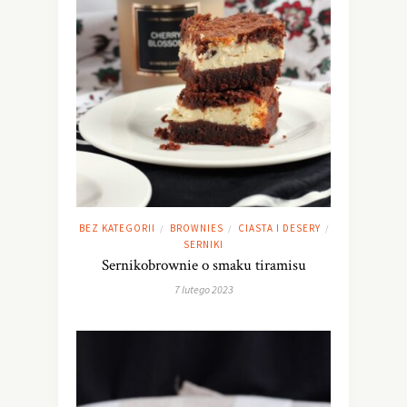
BEZ KATEGORII
BROWNIES
CIASTA I DESERY
/
/
/
SERNIKI
Sernikobrownie o smaku tiramisu
7 lutego 2023