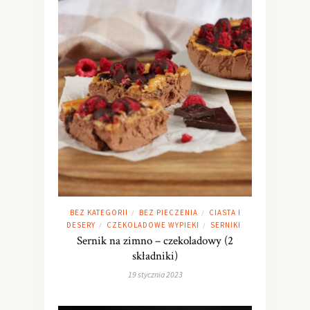
BEZ KATEGORII
BEZ PIECZENIA
CIASTA I
/
/
DESERY
CZEKOLADOWE WYPIEKI
SERNIKI
/
/
Sernik na zimno – czekoladowy (2
składniki)
19 stycznia 2023