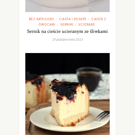
BEZ KATEGORII
CIASTA I DESERY
CIASTA Z
/
/
OWOCAMI
SERNIKI
UCIERANE
/
/
Sernik na cieście ucieranym ze śliwkami
19 października 2023