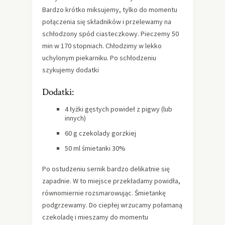
Bardzo krótko miksujemy, tylko do momentu
połączenia się składników i przelewamy na
schłodzony spód ciasteczkowy. Pieczemy 50
min w 170 stopniach. Chłodzimy w lekko
uchylonym piekarniku. Po schłodzeniu
szykujemy dodatki
Dodatki:
4 łyżki gęstych powideł z pigwy (lub
innych)
60 g czekolady gorzkiej
50 ml śmietanki 30%
Po ostudzeniu sernik bardzo delikatnie się
zapadnie. W to miejsce przekładamy powidła,
równomiernie rozsmarowując. Śmietankę
podgrzewamy. Do ciepłej wrzucamy połamaną
czekoladę i mieszamy do momentu