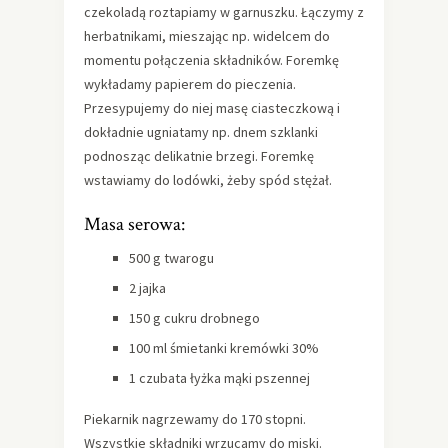
czekoladą roztapiamy w garnuszku. Łączymy z
herbatnikami, mieszając np. widelcem do
momentu połączenia składników. Foremkę
wykładamy papierem do pieczenia.
Przesypujemy do niej masę ciasteczkową i
dokładnie ugniatamy np. dnem szklanki
podnosząc delikatnie brzegi. Foremkę
wstawiamy do lodówki, żeby spód stężał.
Masa serowa:
500 g twarogu
2 jajka
150 g cukru drobnego
100 ml śmietanki kremówki 30%
1 czubata łyżka mąki pszennej
Piekarnik nagrzewamy do 170 stopni.
Wszystkie składniki wrzucamy do miski.