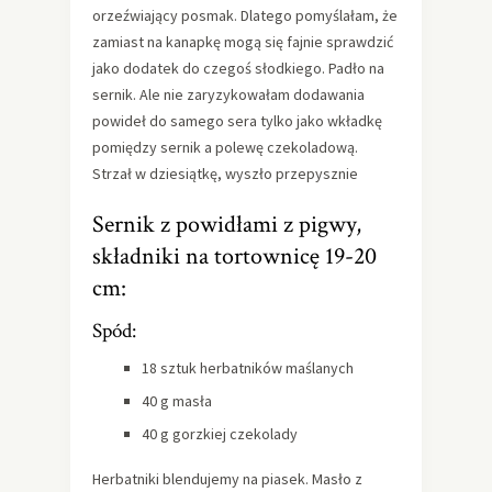
orzeźwiający posmak. Dlatego pomyślałam, że
zamiast na kanapkę mogą się fajnie sprawdzić
jako dodatek do czegoś słodkiego. Padło na
sernik. Ale nie zaryzykowałam dodawania
powideł do samego sera tylko jako wkładkę
pomiędzy sernik a polewę czekoladową.
Strzał w dziesiątkę, wyszło przepysznie
Sernik z powidłami z pigwy,
składniki na tortownicę 19-20
cm:
Spód:
18 sztuk herbatników maślanych
40 g masła
40 g gorzkiej czekolady
Herbatniki blendujemy na piasek. Masło z