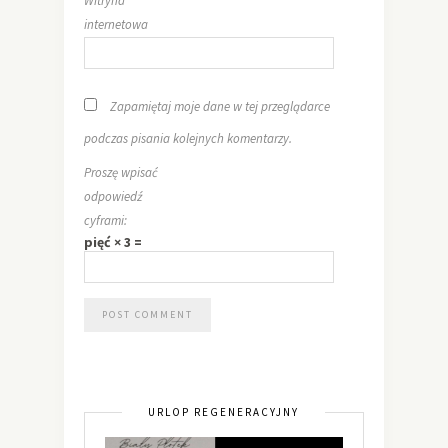
Witryna
internetowa
Zapamiętaj moje dane w tej przeglądarce
podczas pisania kolejnych komentarzy.
Proszę wpisać
odpowiedź
cyframi:
pięć × 3 =
URLOP REGENERACYJNY