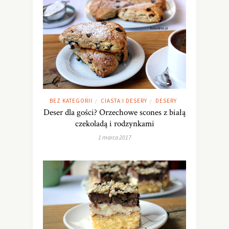
BEZ KATEGORII
CIASTA I DESERY
DESERY
/
/
Deser dla gości? Orzechowe scones z białą
czekoladą i rodzynkami
1 marca 2017