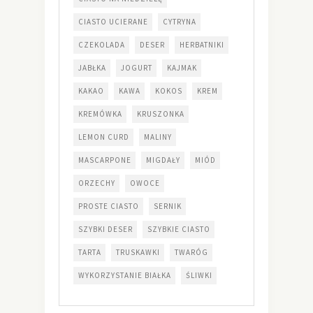
CIASTO UCIERANE
CYTRYNA
CZEKOLADA
DESER
HERBATNIKI
JABŁKA
JOGURT
KAJMAK
KAKAO
KAWA
KOKOS
KREM
KREMÓWKA
KRUSZONKA
LEMON CURD
MALINY
MASCARPONE
MIGDAŁY
MIÓD
ORZECHY
OWOCE
PROSTE CIASTO
SERNIK
SZYBKI DESER
SZYBKIE CIASTO
TARTA
TRUSKAWKI
TWARÓG
WYKORZYSTANIE BIAŁKA
ŚLIWKI