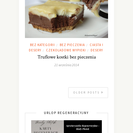
BEZ KATEGORII
BEZ PIECZENIA
CIASTA I
/
/
DESERY
CZEKOLADOWE WYPIEKI
DESERY
/
/
Truflowe kostki bez pieczenia
21 września 2014
OLDER POSTS
URLOP REGENERACYJNY