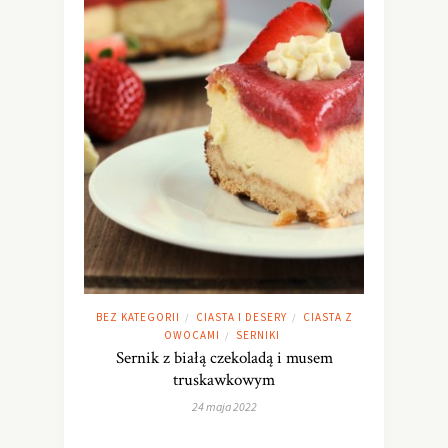
BEZ KATEGORII
CIASTA I DESERY
CIASTA Z
/
/
OWOCAMI
SERNIKI
/
Sernik z białą czekoladą i musem
truskawkowym
24 maja 2022