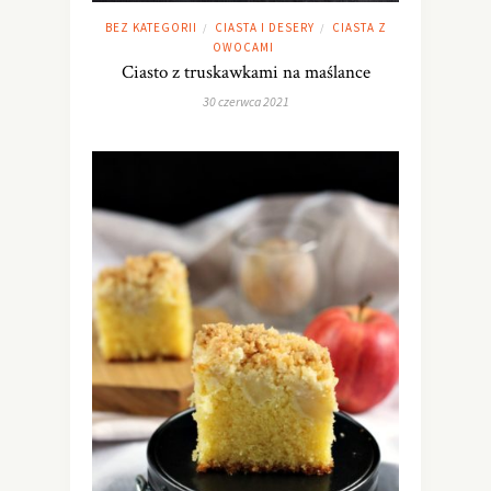
BEZ KATEGORII
CIASTA I DESERY
CIASTA Z
/
/
OWOCAMI
Ciasto z truskawkami na maślance
30 czerwca 2021