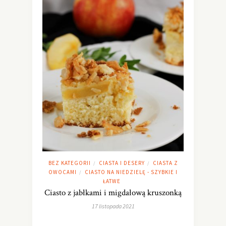
BEZ KATEGORII
CIASTA I DESERY
CIASTA Z
/
/
OWOCAMI
CIASTO NA NIEDZIELĘ - SZYBKIE I
/
ŁATWE
Ciasto z jabłkami i migdałową kruszonką
17 listopada 2021