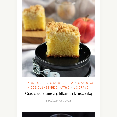
BEZ KATEGORII
CIASTA I DESERY
CIASTO NA
/
/
NIEDZIELĘ - SZYBKIE I ŁATWE
UCIERANE
/
Ciasto ucierane z jabłkami i kruszonką
3 października 2023