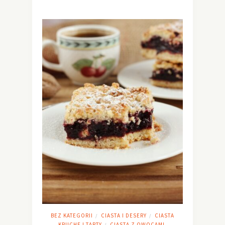
BEZ KATEGORII
CIASTA I DESERY
CIASTA
/
/
KRUCHE I TARTY
CIASTA Z OWOCAMI
/