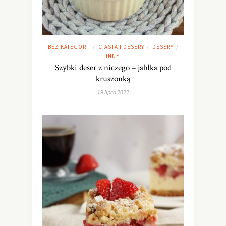
BEZ KATEGORII
CIASTA I DESERY
DESERY
/
/
/
INNE
Szybki deser z niczego – jabłka pod
kruszonką
19 lipca 2022