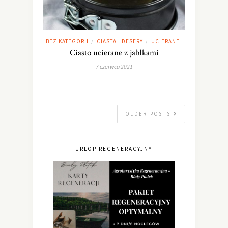
BEZ KATEGORII
CIASTA I DESERY
UCIERANE
/
/
Ciasto ucierane z jabłkami
7 czerwca 2021
OLDER POSTS
URLOP REGENERACYJNY