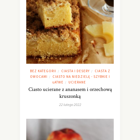
BEZ KATEGORII
CIASTA I DESERY
CIASTA Z
/
/
OWOCAMI
CIASTO NA NIEDZIELĘ - SZYBKIE I
/
ŁATWE
UCIERANE
/
Ciasto ucierane z ananasem i orzechową
kruszonką
22 lutego 2022