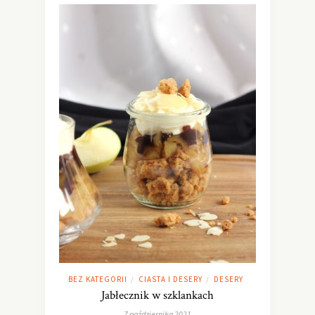
BEZ KATEGORII
CIASTA I DESERY
DESERY
/
/
Jabłecznik w szklankach
7 października 2021