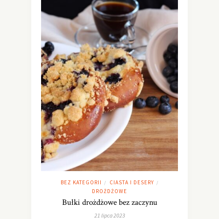
BEZ KATEGORII
CIASTA I DESERY
/
/
DROŻDŻOWE
Bułki drożdżowe bez zaczynu
21 lipca 2023