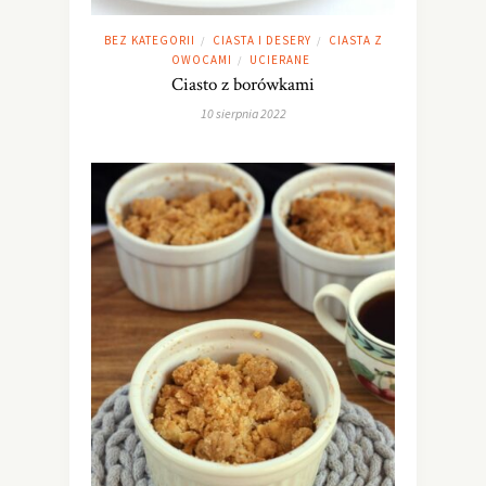
BEZ KATEGORII
CIASTA I DESERY
CIASTA Z
/
/
OWOCAMI
UCIERANE
/
Ciasto z borówkami
10 sierpnia 2022