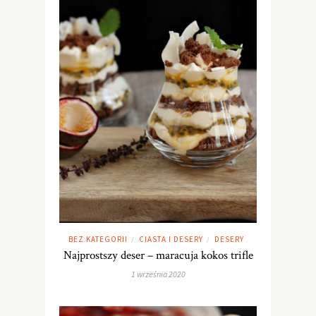
BEZ KATEGORII
CIASTA I DESERY
DESERY
/
/
Najprostszy deser – maracuja kokos trifle
1 września 2020