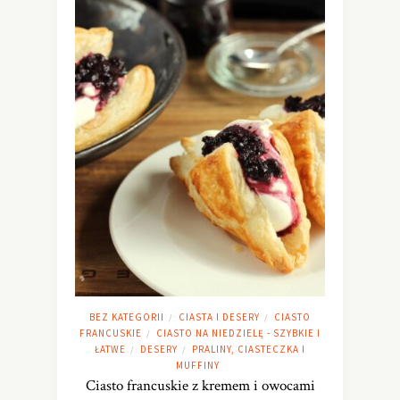
BEZ KATEGORII
CIASTA I DESERY
CIASTO
/
/
FRANCUSKIE
CIASTO NA NIEDZIELĘ - SZYBKIE I
/
ŁATWE
DESERY
PRALINY, CIASTECZKA I
/
/
MUFFINY
Ciasto francuskie z kremem i owocami