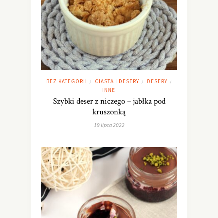
BEZ KATEGORII
CIASTA I DESERY
DESERY
/
/
/
INNE
Szybki deser z niczego – jabłka pod
kruszonką
19 lipca 2022