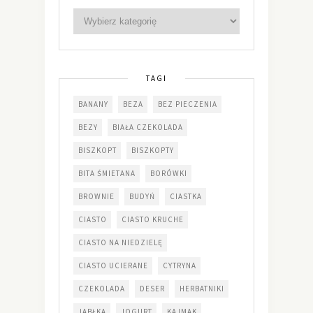
TAGI
BANANY
BEZA
BEZ PIECZENIA
BEZY
BIAŁA CZEKOLADA
BISZKOPT
BISZKOPTY
BITA ŚMIETANA
BORÓWKI
BROWNIE
BUDYŃ
CIASTKA
CIASTO
CIASTO KRUCHE
CIASTO NA NIEDZIELĘ
CIASTO UCIERANE
CYTRYNA
CZEKOLADA
DESER
HERBATNIKI
JABŁKA
JOGURT
KAJMAK