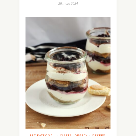
28 maja 2024
BEZ KATEGORII
CIASTA I DESERY
DESERY
/
/