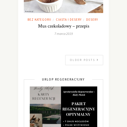
BEZ KATEGORII
CIASTA I DESERY
DESERY
/
/
Mus czekoladowy – przepis
7 marca 2019
OLDER POSTS
URLOP REGENERACYJNY