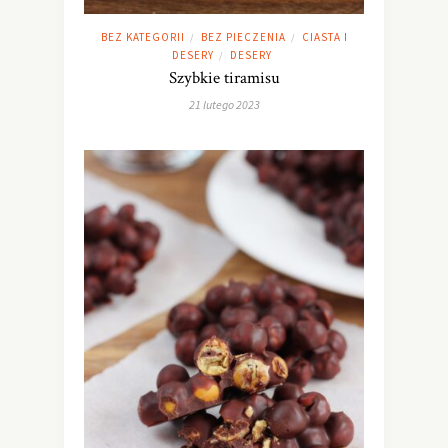
BEZ KATEGORII
BEZ PIECZENIA
CIASTA I
/
/
DESERY
DESERY
/
Szybkie tiramisu
21 lutego 2023