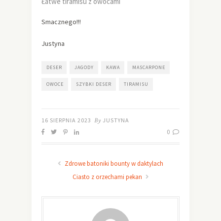
Łatwe tiramisu z owocami
Smacznego!!!
Justyna
DESER
JAGODY
KAWA
MASCARPONE
OWOCE
SZYBKI DESER
TIRAMISU
16 SIERPNIA 2023
By
JUSTYNA
0
Zdrowe batoniki bounty w daktylach
Ciasto z orzechami pekan