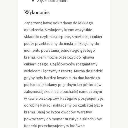
2 łyżki cukru pudru
Wykonanie:
Zaparzoną kawę odkładamy do lekkiego
ostudzenia. Szykujemy krem: wszystkie
składniki czyli mascarpone, śmietankę i cukier
puder przekładamy do miski i miksujemy do
momentu powstania jednolitego gęstego
kremu. Krem można przełożyć do rękawa
cukierniczego. Część owoców rozgniatamy
widelcem i łączymy z resztą. Można dosłodzić
gdyby były bardzo kwaśnie. Na dno każdego
pucharka układamy po jednym lub półtora ( w
zależności jakie macie pucharki) namoczonym
w kawie biszkoptów. Następnie posypujemy je
odrobinę kakao i nakładamy po czubatej łyżce
kremu. Dalej po łyżce owoców. Warstwy
powtarzamy do momentu zużycia składników.
Deserki przechowujemy w lodówce