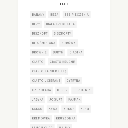
TAGI
BANANY
BEZA
BEZ PIECZENIA
BEZY
BIAŁA CZEKOLADA
BISZKOPT
BISZKOPTY
BITA ŚMIETANA
BORÓWKI
BROWNIE
BUDYŃ
CIASTKA
CIASTO
CIASTO KRUCHE
CIASTO NA NIEDZIELĘ
CIASTO UCIERANE
CYTRYNA
CZEKOLADA
DESER
HERBATNIKI
JABŁKA
JOGURT
KAJMAK
KAKAO
KAWA
KOKOS
KREM
KREMÓWKA
KRUSZONKA
LEMON CURD
MALINY