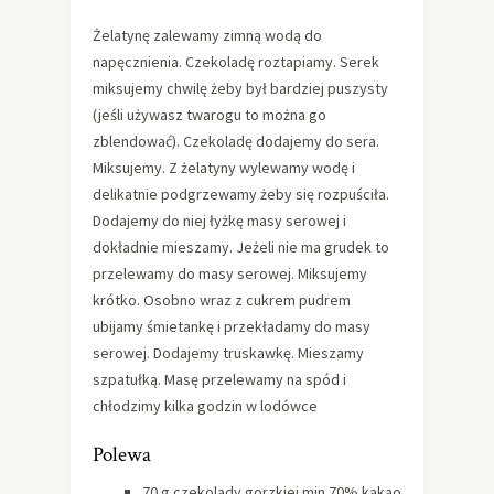
Żelatynę zalewamy zimną wodą do
napęcznienia. Czekoladę roztapiamy. Serek
miksujemy chwilę żeby był bardziej puszysty
(jeśli używasz twarogu to można go
zblendować). Czekoladę dodajemy do sera.
Miksujemy. Z żelatyny wylewamy wodę i
delikatnie podgrzewamy żeby się rozpuściła.
Dodajemy do niej łyżkę masy serowej i
dokładnie mieszamy. Jeżeli nie ma grudek to
przelewamy do masy serowej. Miksujemy
krótko. Osobno wraz z cukrem pudrem
ubijamy śmietankę i przekładamy do masy
serowej. Dodajemy truskawkę. Mieszamy
szpatułką. Masę przelewamy na spód i
chłodzimy kilka godzin w lodówce
Polewa
70 g czekolady gorzkiej min 70% kakao