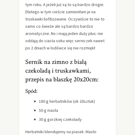
tym roku. A jeżeli już są to są bardzo drogie.
Dlatego w tym cieście zamieniłam je na
truskawki liofilizowane. Oczywiście to nie to
samo co świeże ale są bardzo bardzo
aromatyczne. No i mają jeden duży plus: nie
oddają do ciasta soku więc serniczek nawet
po 2 dniach w lodówce się nie rozmiękł
Sernik na zimno z białą
czekoladą i truskawkami,
przepis na blaszkę 20x20cm:
Spód:
180 g herbatników (ok 20sztuk)
50 g masła
30 g gorzkiej czekolady
Herbatniki blendujemy na piasek. Masło