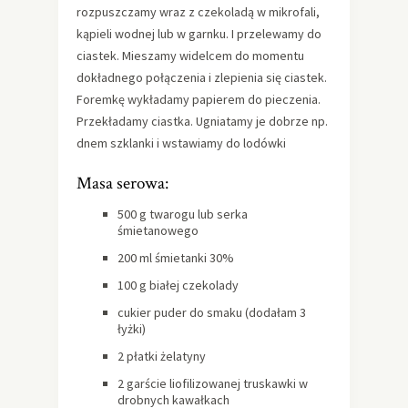
rozpuszczamy wraz z czekoladą w mikrofali,
kąpieli wodnej lub w garnku. I przelewamy do
ciastek. Mieszamy widelcem do momentu
dokładnego połączenia i zlepienia się ciastek.
Foremkę wykładamy papierem do pieczenia.
Przekładamy ciastka. Ugniatamy je dobrze np.
dnem szklanki i wstawiamy do lodówki
Masa serowa:
500 g twarogu lub serka
śmietanowego
200 ml śmietanki 30%
100 g białej czekolady
cukier puder do smaku (dodałam 3
łyżki)
2 płatki żelatyny
2 garście liofilizowanej truskawki w
drobnych kawałkach