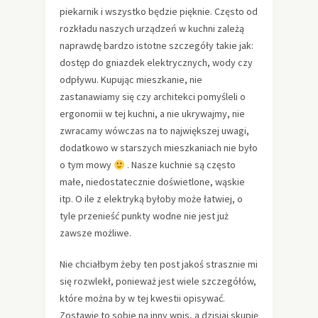
piekarnik i wszystko będzie pięknie. Często od
rozkładu naszych urządzeń w kuchni zależą
naprawdę bardzo istotne szczegóły takie jak:
dostęp do gniazdek elektrycznych, wody czy
odpływu. Kupując mieszkanie, nie
zastanawiamy się czy architekci pomyśleli o
ergonomii w tej kuchni, a nie ukrywajmy, nie
zwracamy wówczas na to największej uwagi,
dodatkowo w starszych mieszkaniach nie było
o tym mowy
. Nasze kuchnie są często
małe, niedostatecznie doświetlone, wąskie
itp. O ile z elektryką byłoby może łatwiej, o
tyle przenieść punkty wodne nie jest już
zawsze możliwe.
Nie chciałbym żeby ten post jakoś strasznie mi
się rozwlekł, ponieważ jest wiele szczegółów,
które można by w tej kwestii opisywać.
Zostawię to sobie na inny wpis, a dzisiaj skupię