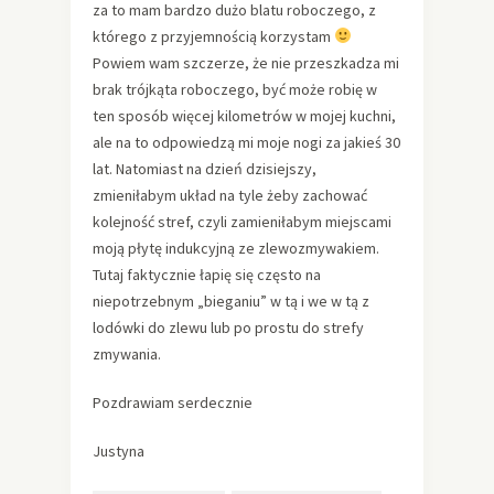
za to mam bardzo dużo blatu roboczego, z
którego z przyjemnością korzystam
Powiem wam szczerze, że nie przeszkadza mi
brak trójkąta roboczego, być może robię w
ten sposób więcej kilometrów w mojej kuchni,
ale na to odpowiedzą mi moje nogi za jakieś 30
lat. Natomiast na dzień dzisiejszy,
zmieniłabym układ na tyle żeby zachować
kolejność stref, czyli zamieniłabym miejscami
moją płytę indukcyjną ze zlewozmywakiem.
Tutaj faktycznie łapię się często na
niepotrzebnym „bieganiu” w tą i we w tą z
lodówki do zlewu lub po prostu do strefy
zmywania.
Pozdrawiam serdecznie
Justyna