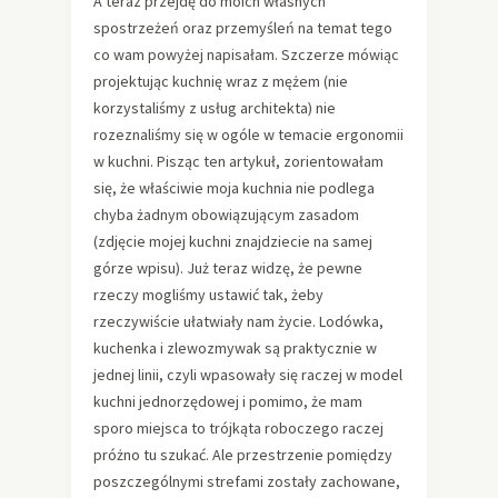
A teraz przejdę do moich własnych
spostrzeżeń oraz przemyśleń na temat tego
co wam powyżej napisałam. Szczerze mówiąc
projektując kuchnię wraz z mężem (nie
korzystaliśmy z usług architekta) nie
rozeznaliśmy się w ogóle w temacie ergonomii
w kuchni. Pisząc ten artykuł, zorientowałam
się, że właściwie moja kuchnia nie podlega
chyba żadnym obowiązującym zasadom
(zdjęcie mojej kuchni znajdziecie na samej
górze wpisu). Już teraz widzę, że pewne
rzeczy mogliśmy ustawić tak, żeby
rzeczywiście ułatwiały nam życie. Lodówka,
kuchenka i zlewozmywak są praktycznie w
jednej linii, czyli wpasowały się raczej w model
kuchni jednorzędowej i pomimo, że mam
sporo miejsca to trójkąta roboczego raczej
próżno tu szukać. Ale przestrzenie pomiędzy
poszczególnymi strefami zostały zachowane,