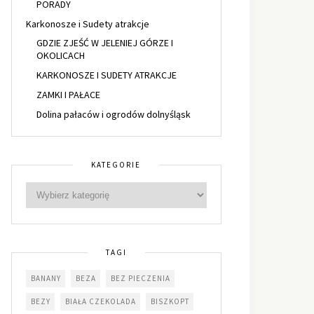
PORADY
Karkonosze i Sudety atrakcje
GDZIE ZJEŚĆ W JELENIEJ GÓRZE I
OKOLICACH
KARKONOSZE I SUDETY ATRAKCJE
ZAMKI I PAŁACE
Dolina pałaców i ogrodów dolnyśląsk
KATEGORIE
TAGI
BANANY
BEZA
BEZ PIECZENIA
BEZY
BIAŁA CZEKOLADA
BISZKOPT