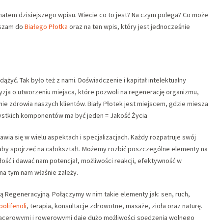
tem dzisiejszego wpisu. Wiecie co to jest? Na czym polega? Co może
aszam do
Białego Płotka
oraz na ten wpis, który jest jednocześnie
dążyć. Tak było też z nami. Doświadczenie i kapitał intelektualny
cyzja o utworzeniu miejsca, które pozwoli na regenerację organizmu,
 zdrowia naszych klientów. Biały Płotek jest miejscem, gdzie miesza
szystkich komponentów ma być jeden = Jakość Życia
mawia się w wielu aspektach i specjalizacjach. Każdy rozpatruje swój
, aby spojrzeć na całokształt. Możemy rozbić poszczególne elementy na
łość i dawać nam potencjał, możliwości reakcji, efektywność w
I na tym nam właśnie zależy.
ą Regeneracyjną. Połączymy w nim takie elementy jak: sen, ruch,
polifenoli
, terapia, konsultacje zdrowotne, masaże, zioła oraz naturę.
pacerowymi i rowerowymi daje dużo możliwości spędzenia wolnego