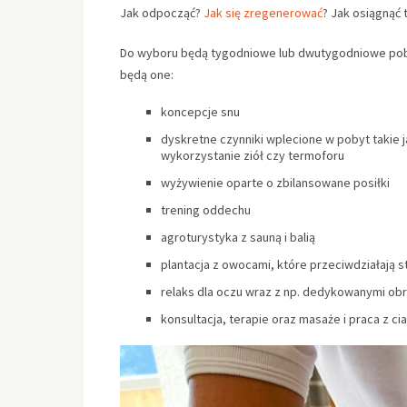
Jak odpocząć?
Jak się zregenerować
? Jak osiągnąć 
Do wyboru będą tygodniowe lub dwutygodniowe pob
będą one:
koncepcje snu
dyskretne czynniki wplecione w pobyt takie 
wykorzystanie ziół czy termoforu
wyżywienie oparte o zbilansowane posiłki
trening oddechu
agroturystyka z sauną i balią
plantacja z owocami, które przeciwdziałają
relaks dla oczu wraz z np. dedykowanymi ob
konsultacja, terapie oraz masaże i praca z c