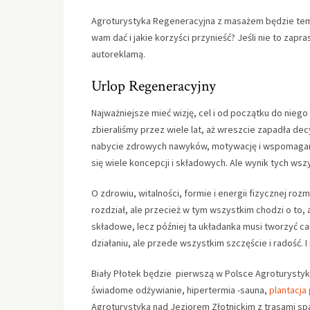
Agroturystyka Regeneracyjna z masażem będzie tema
wam dać i jakie korzyści przynieść? Jeśli nie to zapr
autoreklamą.
Urlop Regeneracyjny
Najważniejsze mieć wizję, cel i od początku do niego 
zbieraliśmy przez wiele lat, aż wreszcie zapadła de
nabycie zdrowych nawyków, motywację i wspomaganie
się wiele koncepcji i składowych. Ale wynik tych w
O zdrowiu, witalności, formie i energii fizycznej roz
rozdział, ale przecież w tym wszystkim chodzi o to
składowe, lecz później ta układanka musi tworzyć ca
działaniu, ale przede wszystkim szczęście i radość. 
Biały Płotek będzie pierwszą w Polsce Agroturystyk
świadome odżywianie, hipertermia -sauna,
plantacja 
Agroturystyka nad Jeziorem Złotnickim z trasami s