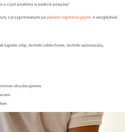
to o czym pisaliśmy w punkcie powyżej?
yty z przygotowanymi już
planami regeneracyjnymi
. A uwzględniać
jak kąpiele stóp, techniki oddechowe, techniki automasażu,
 stresowi oksydacyjnemu
razami
iałem