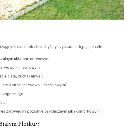
ających nas osób chcielibyśmy uzyskać następujące cele:
łczulnym układem nerwowym
 nerwowo – mięśniowym
cie ciała, ducha i umysłu
i i strukturami nerwowo – mięśniowymi
munologicznego
bólu
tres zarówno na poziomie psychicznym jak i komórkowym
 Białym Płotku??