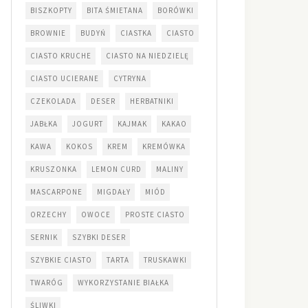
BISZKOPTY
BITA ŚMIETANA
BORÓWKI
BROWNIE
BUDYŃ
CIASTKA
CIASTO
CIASTO KRUCHE
CIASTO NA NIEDZIELĘ
CIASTO UCIERANE
CYTRYNA
CZEKOLADA
DESER
HERBATNIKI
JABŁKA
JOGURT
KAJMAK
KAKAO
KAWA
KOKOS
KREM
KREMÓWKA
KRUSZONKA
LEMON CURD
MALINY
MASCARPONE
MIGDAŁY
MIÓD
ORZECHY
OWOCE
PROSTE CIASTO
SERNIK
SZYBKI DESER
SZYBKIE CIASTO
TARTA
TRUSKAWKI
TWARÓG
WYKORZYSTANIE BIAŁKA
ŚLIWKI