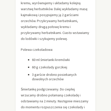
kremu, wyrównujemy i układamy kolejną
warstwę herbatników. Dalej wykładamy masę
kajmakową i posypujemy ją 2 garściami
orzechów. Przykrywamy herbatnikami,
wykładamy drugą połowę kremu i
przykrywamy herbatnikami. Ciasto wstawiamy
do lodówki i szykujemy polewę.
Polewa czekoladowa:
60 ml śmietanki kremówki
60 g czekolady gorzkiej
3 garście drobno posiekanych
dowolnych orzechów
Śmietankę podgrzewamy. Do ciepłej
wrzucamy drobno połamaną czekoladę i
odstawiamy na 2 minuty. Następnie mieszamy
do momentu rozpuszczenia się czekolady i