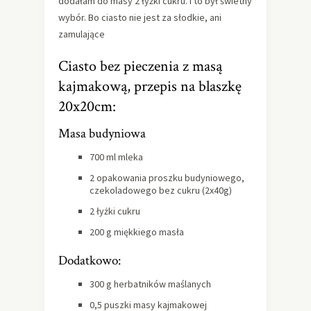
dodałam do masy 2 łyżki cukru. I to był świetny
wybór. Bo ciasto nie jest za słodkie, ani
zamulające
Ciasto bez pieczenia z masą
kajmakową, przepis na blaszkę
20x20cm:
Masa budyniowa
700 ml mleka
2 opakowania proszku budyniowego,
czekoladowego bez cukru (2x40g)
2 łyżki cukru
200 g miękkiego masła
Dodatkowo:
300 g herbatników maślanych
0,5 puszki masy kajmakowej