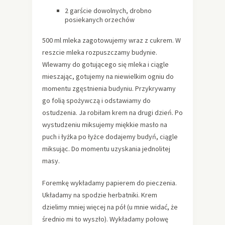
2 garście dowolnych, drobno
posiekanych orzechów
500 ml mleka zagotowujemy wraz z cukrem. W
reszcie mleka rozpuszczamy budynie.
Wlewamy do gotującego się mleka i ciągle
mieszając, gotujemy na niewielkim ogniu do
momentu zgęstnienia budyniu. Przykrywamy
go folią spożywczą i odstawiamy do
ostudzenia. Ja robiłam krem na drugi dzień. Po
wystudzeniu miksujemy miękkie masło na
puch i łyżka po łyżce dodajemy budyń, ciągle
miksując. Do momentu uzyskania jednolitej
masy.
Foremkę wykładamy papierem do pieczenia.
Układamy na spodzie herbatniki. Krem
dzielimy mniej więcej na pół (u mnie widać, że
średnio mi to wyszło). Wykładamy połowę