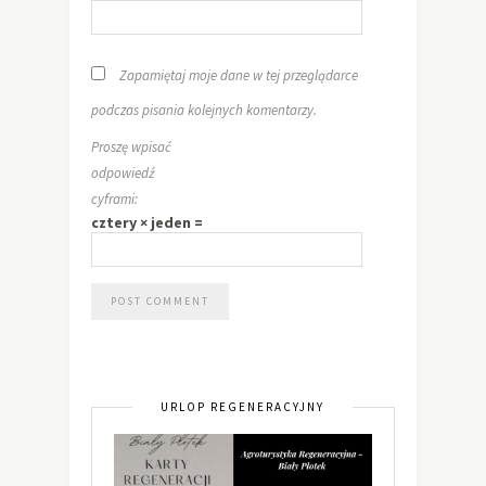
Zapamiętaj moje dane w tej przeglądarce
podczas pisania kolejnych komentarzy.
Proszę wpisać
odpowiedź
cyframi:
cztery × jeden =
URLOP REGENERACYJNY