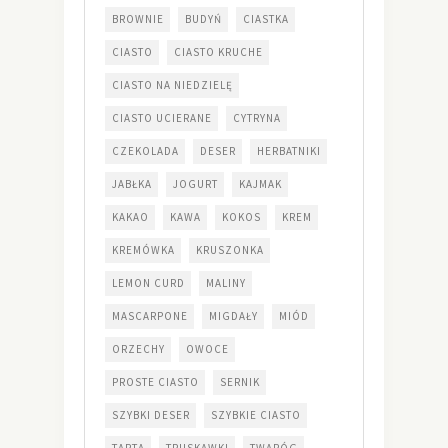
BROWNIE
BUDYŃ
CIASTKA
CIASTO
CIASTO KRUCHE
CIASTO NA NIEDZIELĘ
CIASTO UCIERANE
CYTRYNA
CZEKOLADA
DESER
HERBATNIKI
JABŁKA
JOGURT
KAJMAK
KAKAO
KAWA
KOKOS
KREM
KREMÓWKA
KRUSZONKA
LEMON CURD
MALINY
MASCARPONE
MIGDAŁY
MIÓD
ORZECHY
OWOCE
PROSTE CIASTO
SERNIK
SZYBKI DESER
SZYBKIE CIASTO
TARTA
TRUSKAWKI
TWARÓG