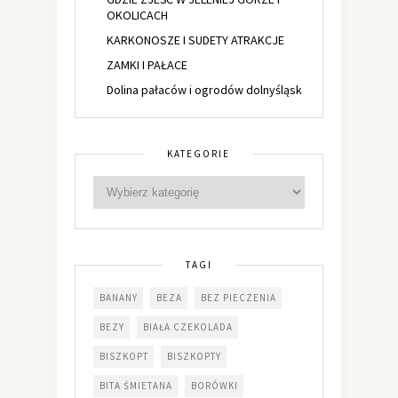
OKOLICACH
KARKONOSZE I SUDETY ATRAKCJE
ZAMKI I PAŁACE
Dolina pałaców i ogrodów dolnyśląsk
KATEGORIE
TAGI
BANANY
BEZA
BEZ PIECZENIA
BEZY
BIAŁA CZEKOLADA
BISZKOPT
BISZKOPTY
BITA ŚMIETANA
BORÓWKI