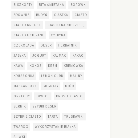
BISZKOPTY
BITA ŚMIETANA
BORÓWKI
BROWNIE
BUDYŃ
CIASTKA
CIASTO
CIASTO KRUCHE
CIASTO NA NIEDZIELĘ
CIASTO UCIERANE
CYTRYNA
CZEKOLADA
DESER
HERBATNIKI
JABŁKA
JOGURT
KAJMAK
KAKAO
KAWA
KOKOS
KREM
KREMÓWKA
KRUSZONKA
LEMON CURD
MALINY
MASCARPONE
MIGDAŁY
MIÓD
ORZECHY
OWOCE
PROSTE CIASTO
SERNIK
SZYBKI DESER
SZYBKIE CIASTO
TARTA
TRUSKAWKI
TWARÓG
WYKORZYSTANIE BIAŁKA
ŚLIWKI