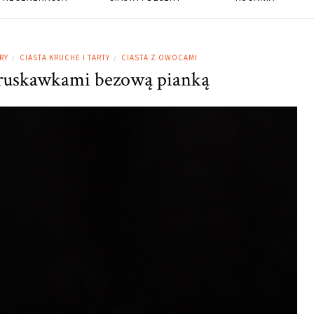
RY
CIASTA KRUCHE I TARTY
CIASTA Z OWOCAMI
/
/
 truskawkami bezową pianką