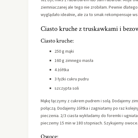
ziemniaczanej ale tego nie zrobiłam. Pewnie dlatego
wyglądało idealnie, ale za to smak rekompensuje w
Ciasto kruche z truskawkami i bezow
Ciasto kruche:
250 g mąki
160 g zimnego masła
4 żółtka
3 łyżki cukru pudru
szczypta soli
Mąkę łączymy z cukrem pudrem i solą. Dodajemy zimne
połączą. Dodajemy żółtka i zagniatamy po raz kolej
pieczenia. 2/3 ciasta wykładamy do foremki i ugnia
pieczemy 15 min w 180 stopniach. Szykujemy owoce
Owoce: