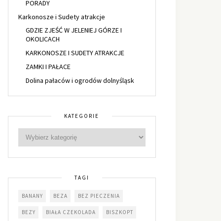
PORADY
Karkonosze i Sudety atrakcje
GDZIE ZJEŚĆ W JELENIEJ GÓRZE I
OKOLICACH
KARKONOSZE I SUDETY ATRAKCJE
ZAMKI I PAŁACE
Dolina pałaców i ogrodów dolnyśląsk
KATEGORIE
TAGI
BANANY
BEZA
BEZ PIECZENIA
BEZY
BIAŁA CZEKOLADA
BISZKOPT