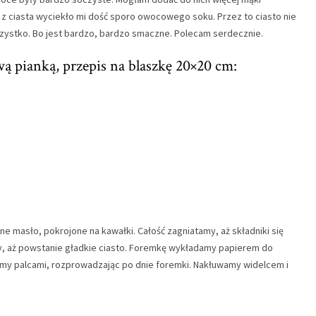
 z ciasta wyciekło mi dość sporo owocowego soku. Przez to ciasto nie
szystko. Bo jest bardzo, bardzo smaczne. Polecam serdecznie.
ą pianką, przepis na blaszkę 20×20 cm:
 masło, pokrojone na kawałki. Całość zagniatamy, aż składniki się
ny, aż powstanie gładkie ciasto. Foremkę wykładamy papierem do
tamy palcami, rozprowadzając po dnie foremki. Nakłuwamy widelcem i
.