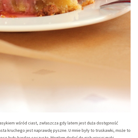
klasykiem wśród ciast, zwłaszcza gdy latem jest duża dostępność
sta kruchego jest naprawdę pyszne. U mnie były to truskawki, może to
woce były bardzo soczyste. Mogłam dodać do nich więcej mąki