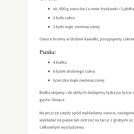
ok. 600 g owoców ( u mnie truskawki i 2 jabłka
3 łyżki cukru
3 łyżki mąki ziemniaczanej
Owoce kroimy w drobne kawałki, posypujemy cukrem
Pianka:
4 białka
6 łyżek drobnego cukru
łyżeczka mąki ziemniaczanej
Białka ubijamy i do ubitych dodajemy łyżka po łyżce c
gęsta i lśniąca.
Na jeszcze ciepły spód wykładamy owoce, następnie pi
wykładać na pianie lub zetrzeć na tarce z grubymi o
całkowitym wystudzeniu.