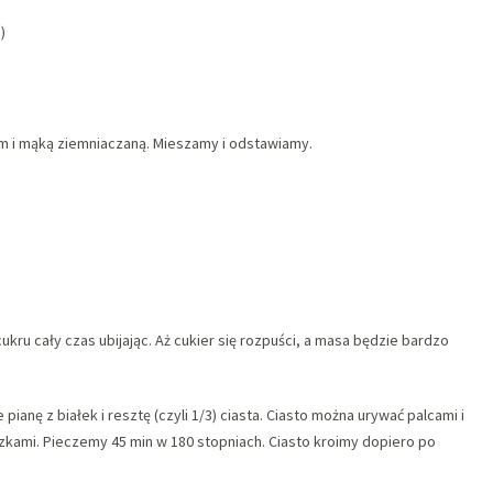
)
 i mąką ziemniaczaną. Mieszamy i odstawiamy.
ukru cały czas ubijając. Aż cukier się rozpuści, a masa będzie bardzo
anę z białek i resztę (czyli 1/3) ciasta. Ciasto można urywać palcami i
czkami. Pieczemy 45 min w 180 stopniach. Ciasto kroimy dopiero po