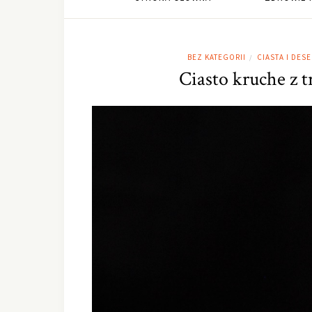
BEZ KATEGORII
CIASTA I DESE
/
Ciasto kruche z