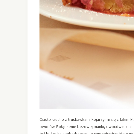
Ciasto kruche z truskawkami kojarzy mi się z takim 
owoców. Połączenie bezowej pianki, owoców no i cia
też być miks z rabarbarem lub sam rabarbar. Moje o