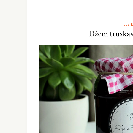
BEZ 
Dżem truska