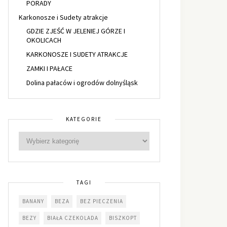
PORADY
Karkonosze i Sudety atrakcje
GDZIE ZJEŚĆ W JELENIEJ GÓRZE I
OKOLICACH
KARKONOSZE I SUDETY ATRAKCJE
ZAMKI I PAŁACE
Dolina pałaców i ogrodów dolnyśląsk
KATEGORIE
TAGI
BANANY
BEZA
BEZ PIECZENIA
BEZY
BIAŁA CZEKOLADA
BISZKOPT