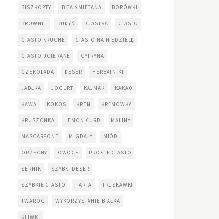
BISZKOPTY
BITA ŚMIETANA
BORÓWKI
BROWNIE
BUDYŃ
CIASTKA
CIASTO
CIASTO KRUCHE
CIASTO NA NIEDZIELĘ
CIASTO UCIERANE
CYTRYNA
CZEKOLADA
DESER
HERBATNIKI
JABŁKA
JOGURT
KAJMAK
KAKAO
KAWA
KOKOS
KREM
KREMÓWKA
KRUSZONKA
LEMON CURD
MALINY
MASCARPONE
MIGDAŁY
MIÓD
ORZECHY
OWOCE
PROSTE CIASTO
SERNIK
SZYBKI DESER
SZYBKIE CIASTO
TARTA
TRUSKAWKI
TWARÓG
WYKORZYSTANIE BIAŁKA
ŚLIWKI