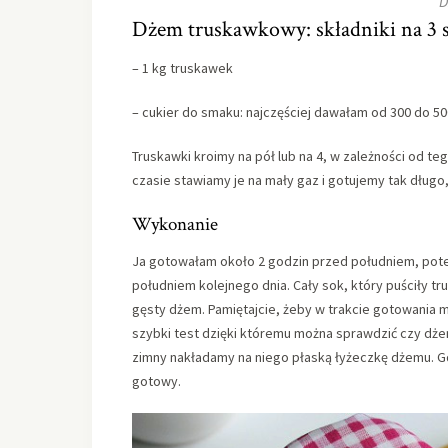
D
Dżem truskawkowy: składniki na 3 s
– 1 kg truskawek
– cukier do smaku: najczęściej dawałam od 300 do 50
Truskawki kroimy na pół lub na 4, w zależności od t
czasie stawiamy je na mały gaz i gotujemy tak długo,
Wykonanie
Ja gotowałam około 2 godzin przed południem, pote
południem kolejnego dnia. Cały sok, który puściły t
gęsty dżem. Pamiętajcie, żeby w trakcie gotowania mi
szybki test dzięki któremu można sprawdzić czy dżem
zimny nakładamy na niego płaską łyżeczkę dżemu. Gd
gotowy.