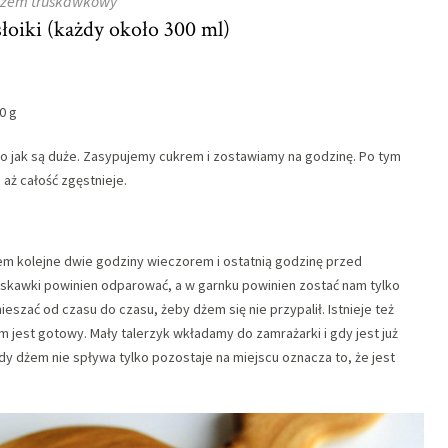
żem truskawkowy
łoiki (każdy około 300 ml)
0 g
ego jak są duże. Zasypujemy cukrem i zostawiamy na godzinę. Po tym
 aż całość zgęstnieje.
m kolejne dwie godziny wieczorem i ostatnią godzinę przed
ruskawki powinien odparować, a w garnku powinien zostać nam tylko
eszać od czasu do czasu, żeby dżem się nie przypalił. Istnieje też
 jest gotowy. Mały talerzyk wkładamy do zamrażarki i gdy jest już
y dżem nie spływa tylko pozostaje na miejscu oznacza to, że jest