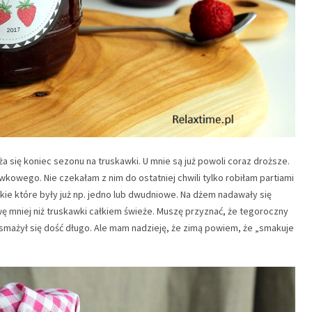
a się koniec sezonu na truskawki. U mnie są już powoli coraz droższe.
wkowego. Nie czekałam z nim do ostatniej chwili tylko robiłam partiami
ie które były już np. jedno lub dwudniowe. Na dżem nadawały się
ę mniej niż truskawki całkiem świeże. Muszę przyznać, że tegoroczny
mażył się dość długo. Ale mam nadzieję, że zimą powiem, że „smakuje