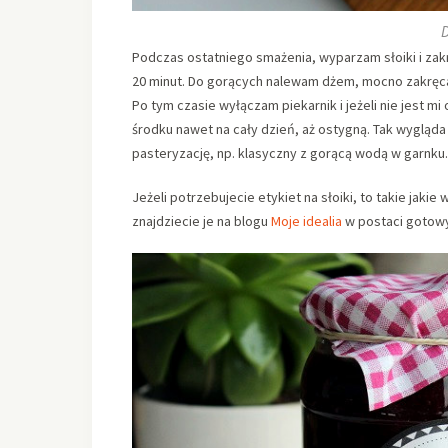
Podczas ostatniego smażenia, wyparzam słoiki i zakr
20 minut. Do gorących nalewam dżem, mocno zakręcam
Po tym czasie wyłączam piekarnik i jeżeli nie jest 
środku nawet na cały dzień, aż ostygną. Tak wygląd
pasteryzację, np. klasyczny z gorącą wodą w garnku.
Jeżeli potrzebujecie etykiet na słoiki, to takie jakie
znajdziecie je na blogu
Moje idealia
w postaci gotowy