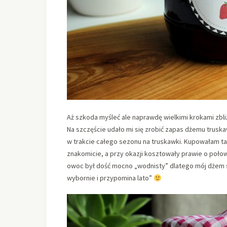
Aż szkoda myśleć ale naprawdę wielkimi krokami zbliż
Na szczęście udało mi się zrobić zapas dżemu truska
w trakcie całego sezonu na truskawki. Kupowałam tak
znakomicie, a przy okazji kosztowały prawie o połow
owoc był dość mocno „wodnisty” dlatego mój dżem s
wybornie i przypomina lato”