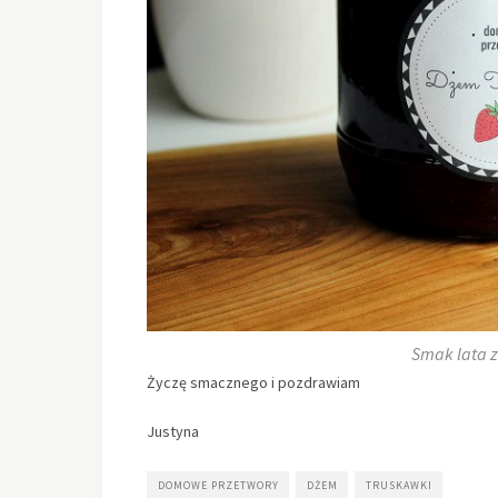
Smak lata 
Życzę smacznego i pozdrawiam
Justyna
DOMOWE PRZETWORY
DŻEM
TRUSKAWKI