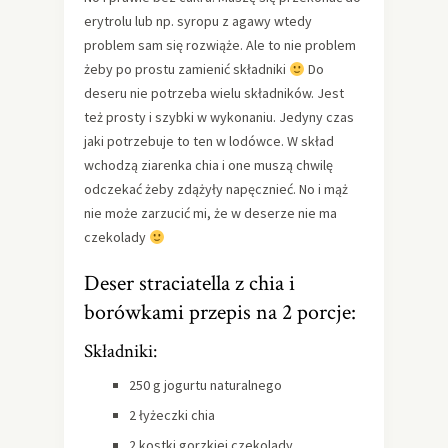
erytrolu lub np. syropu z agawy wtedy
problem sam się rozwiąże. Ale to nie problem
żeby po prostu zamienić składniki
Do
deseru nie potrzeba wielu składników. Jest
też prosty i szybki w wykonaniu. Jedyny czas
jaki potrzebuje to ten w lodówce. W skład
wchodzą ziarenka chia i one muszą chwilę
odczekać żeby zdążyły napęcznieć. No i mąż
nie może zarzucić mi, że w deserze nie ma
czekolady
Deser straciatella z chia i
borówkami przepis na 2 porcje:
Składniki:
250 g jogurtu naturalnego
2 łyżeczki chia
2 kostki gorzkiej czekolady