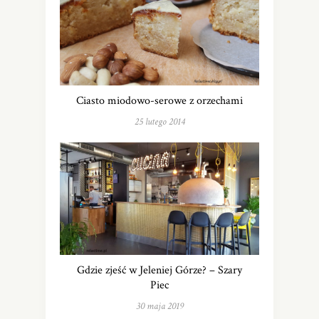
Ciasto miodowo-serowe z orzechami
25 lutego 2014
Gdzie zjeść w Jeleniej Górze? – Szary
Piec
30 maja 2019