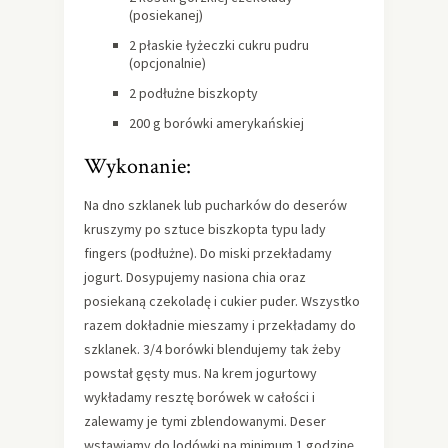
(posiekanej)
2 płaskie łyżeczki cukru pudru
(opcjonalnie)
2 podłużne biszkopty
200 g borówki amerykańskiej
Wykonanie:
Na dno szklanek lub pucharków do deserów
kruszymy po sztuce biszkopta typu lady
fingers (podłużne). Do miski przekładamy
jogurt. Dosypujemy nasiona chia oraz
posiekaną czekoladę i cukier puder. Wszystko
razem dokładnie mieszamy i przekładamy do
szklanek. 3/4 borówki blendujemy tak żeby
powstał gęsty mus. Na krem jogurtowy
wykładamy resztę borówek w całości i
zalewamy je tymi zblendowanymi. Deser
wstawiamy do lodówki na minimum 1 godzinę,