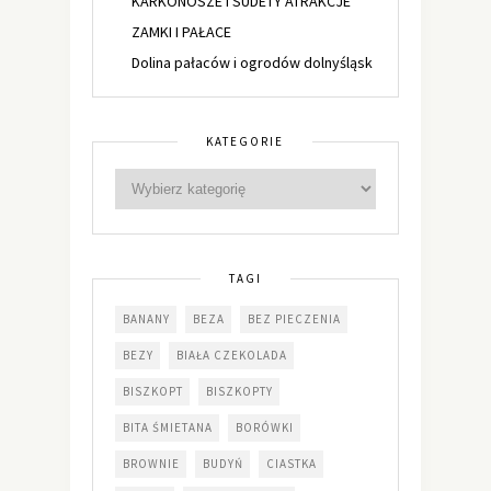
KARKONOSZE I SUDETY ATRAKCJE
ZAMKI I PAŁACE
Dolina pałaców i ogrodów dolnyśląsk
KATEGORIE
TAGI
BANANY
BEZA
BEZ PIECZENIA
BEZY
BIAŁA CZEKOLADA
BISZKOPT
BISZKOPTY
BITA ŚMIETANA
BORÓWKI
BROWNIE
BUDYŃ
CIASTKA