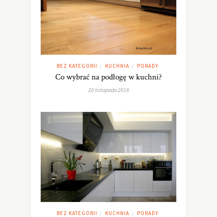
BEZ KATEGORII
KUCHNIA
PORADY
/
/
Co wybrać na podłogę w kuchni?
20 listopada 2016
BEZ KATEGORII
KUCHNIA
PORADY
/
/