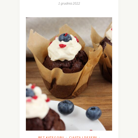
1 grudnia 2022
BEZ KATEGORII
CIASTA I DESERY
/
/