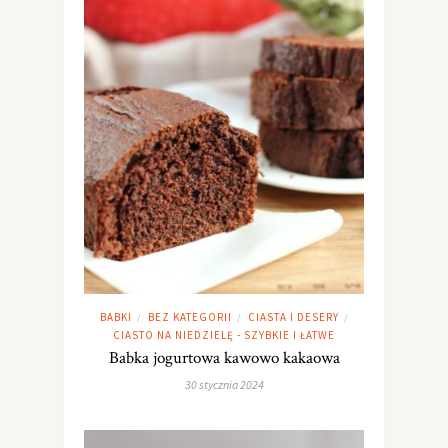
BABKI
BEZ KATEGORII
CIASTA I DESERY
/
/
/
CIASTO NA NIEDZIELĘ - SZYBKIE I ŁATWE
Babka jogurtowa kawowo kakaowa
30 stycznia 2024