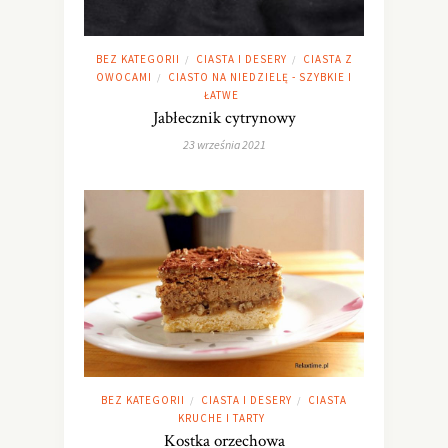
BEZ KATEGORII
CIASTA I DESERY
CIASTA Z
/
/
OWOCAMI
CIASTO NA NIEDZIELĘ - SZYBKIE I
/
ŁATWE
Jabłecznik cytrynowy
23 września 2021
BEZ KATEGORII
CIASTA I DESERY
CIASTA
/
/
KRUCHE I TARTY
Kostka orzechowa