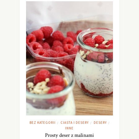
BEZ KATEGORII
CIASTA I DESERY
DESERY
/
/
/
INNE
Prosty deser z malinami