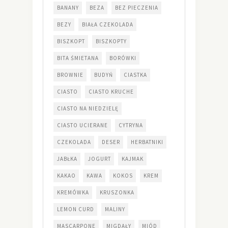
BANANY
BEZA
BEZ PIECZENIA
BEZY
BIAŁA CZEKOLADA
BISZKOPT
BISZKOPTY
BITA ŚMIETANA
BORÓWKI
BROWNIE
BUDYŃ
CIASTKA
CIASTO
CIASTO KRUCHE
CIASTO NA NIEDZIELĘ
CIASTO UCIERANE
CYTRYNA
CZEKOLADA
DESER
HERBATNIKI
JABŁKA
JOGURT
KAJMAK
KAKAO
KAWA
KOKOS
KREM
KREMÓWKA
KRUSZONKA
LEMON CURD
MALINY
MASCARPONE
MIGDAŁY
MIÓD