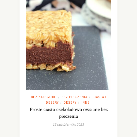
BEZ KATEGORII
BEZ PIECZENIA
CIASTA I
/
/
DESERY
DESERY
INNE
/
/
Proste ciasto czekoladowo owsiane bez
pieczenia
13 października 2023