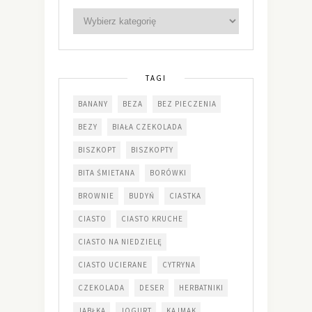
TAGI
BANANY
BEZA
BEZ PIECZENIA
BEZY
BIAŁA CZEKOLADA
BISZKOPT
BISZKOPTY
BITA ŚMIETANA
BORÓWKI
BROWNIE
BUDYŃ
CIASTKA
CIASTO
CIASTO KRUCHE
CIASTO NA NIEDZIELĘ
CIASTO UCIERANE
CYTRYNA
CZEKOLADA
DESER
HERBATNIKI
JABŁKA
JOGURT
KAJMAK