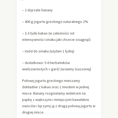
– 2 dojrzałe banany
– 400 g jogurtu greckiego naturalnego 2%
– 2-3 łyżki kakao (w zależności od
intensywności smaku jaki chcecie osiągnąć)
– miód do smaku (użyłam 1 łyżkę)
– dodatkowo: 5-6 herbatników
wieloziarnistych + garść żurawiny (suszonej)
Połowę jogurtu greckiego mieszamy
dokładnie z kakao oraz z miodem w jednej
misce. Banany rozgniatamy widelcem na
papkę z większymi i mniejszymi kawałakmi
owoców i łączymy ją z drugą połową jogurtu w
drugiej misce.