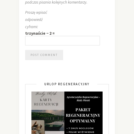
podczas pisania kolejnych komentarzy.
Proszę wpisać
odpowiedź
cyframi:
trzynaście − 2 =
URLOP REGENERACYJNY