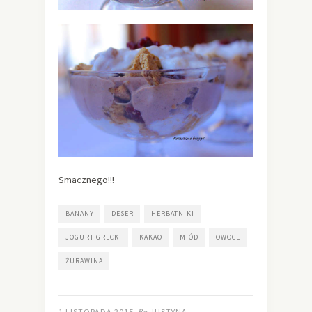
Smacznego!!!
BANANY
DESER
HERBATNIKI
JOGURT GRECKI
KAKAO
MIÓD
OWOCE
ŻURAWINA
1 LISTOPADA 2015
JUSTYNA