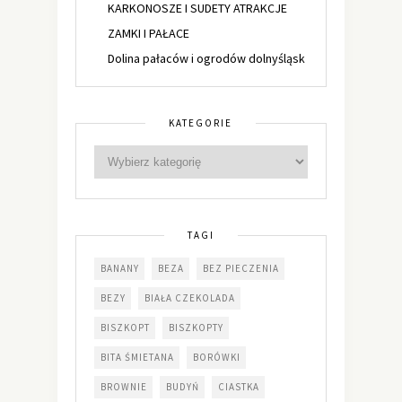
KARKONOSZE I SUDETY ATRAKCJE
ZAMKI I PAŁACE
Dolina pałaców i ogrodów dolnyśląsk
KATEGORIE
TAGI
BANANY
BEZA
BEZ PIECZENIA
BEZY
BIAŁA CZEKOLADA
BISZKOPT
BISZKOPTY
BITA ŚMIETANA
BORÓWKI
BROWNIE
BUDYŃ
CIASTKA