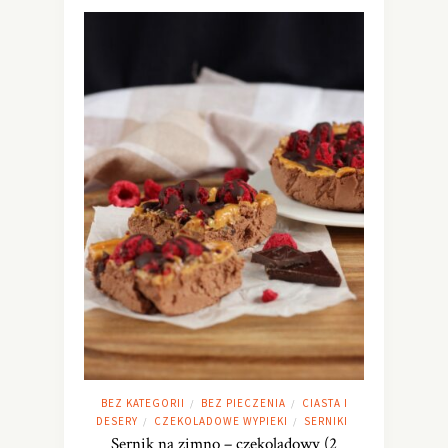
BEZ KATEGORII
BEZ PIECZENIA
CIASTA I
/
/
DESERY
CZEKOLADOWE WYPIEKI
SERNIKI
/
/
Sernik na zimno – czekoladowy (2