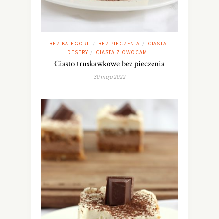
BEZ KATEGORII
BEZ PIECZENIA
CIASTA I
/
/
DESERY
CIASTA Z OWOCAMI
/
Ciasto truskawkowe bez pieczenia
30 maja 2022