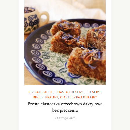
BEZ KATEGORII
CIASTA I DESERY
DESERY
/
/
/
INNE
PRALINY, CIASTECZKA I MUFFINY
/
Proste ciasteczka orzechowo daktylowe
bez pieczenia
11 lutego 2026