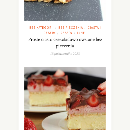
BEZ KATEGORII
BEZ PIECZENIA
CIASTA I
/
/
DESERY
DESERY
INNE
/
/
Proste ciasto czekoladowo owsiane bez
pieczenia
13 października 2023