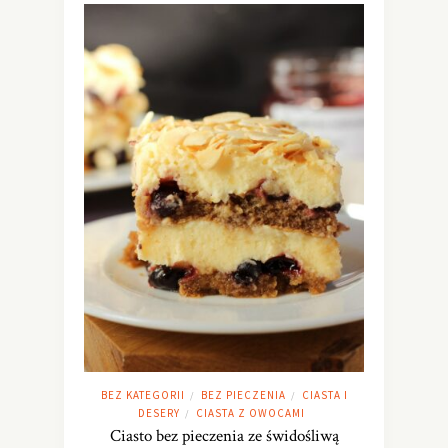
BEZ KATEGORII
BEZ PIECZENIA
CIASTA I
/
/
DESERY
CIASTA Z OWOCAMI
/
Ciasto bez pieczenia ze świdośliwą