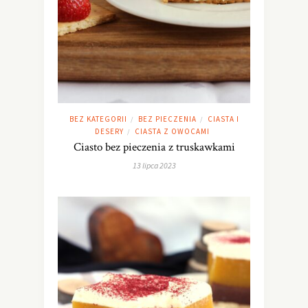
BEZ KATEGORII
BEZ PIECZENIA
CIASTA I
/
/
DESERY
CIASTA Z OWOCAMI
/
Ciasto bez pieczenia z truskawkami
13 lipca 2023