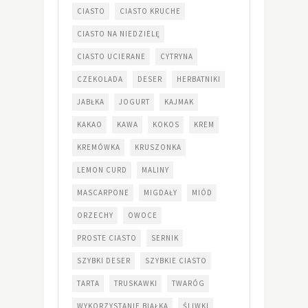
CIASTO
CIASTO KRUCHE
CIASTO NA NIEDZIELĘ
CIASTO UCIERANE
CYTRYNA
CZEKOLADA
DESER
HERBATNIKI
JABŁKA
JOGURT
KAJMAK
KAKAO
KAWA
KOKOS
KREM
KREMÓWKA
KRUSZONKA
LEMON CURD
MALINY
MASCARPONE
MIGDAŁY
MIÓD
ORZECHY
OWOCE
PROSTE CIASTO
SERNIK
SZYBKI DESER
SZYBKIE CIASTO
TARTA
TRUSKAWKI
TWARÓG
WYKORZYSTANIE BIAŁKA
ŚLIWKI