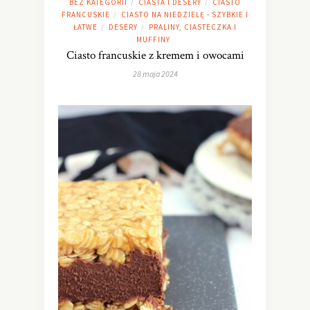
BEZ KATEGORII
CIASTA I DESERY
CIASTO
/
/
FRANCUSKIE
CIASTO NA NIEDZIELĘ - SZYBKIE I
/
ŁATWE
DESERY
PRALINY, CIASTECZKA I
/
/
MUFFINY
Ciasto francuskie z kremem i owocami
28 maja 2024