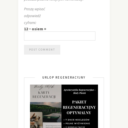
Proszę wpisać
odpowiedź
cyframi:
12 − osiem =
URLOP REGENERACYJNY