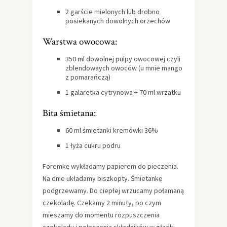
2 garście mielonych lub drobno
posiekanych dowolnych orzechów
Warstwa owocowa:
350 ml dowolnej pulpy owocowej czyli
zblendowaych owoców (u mnie mango
z pomarańczą)
1 galaretka cytrynowa + 70 ml wrzątku
Bita śmietana:
60 ml śmietanki kremówki 36%
1 łyża cukru podru
Foremkę wykładamy papierem do pieczenia.
Na dnie układamy biszkopty. Śmietankę
podgrzewamy. Do ciepłej wrzucamy połamaną
czekoladę. Czekamy 2 minuty, po czym
mieszamy do momentu rozpuszczenia