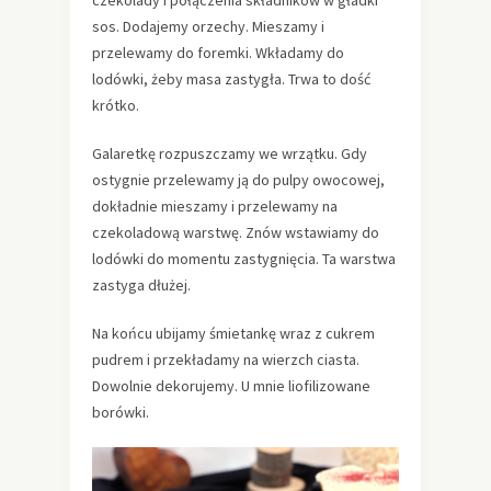
czekolady i połączenia składników w gładki
sos. Dodajemy orzechy. Mieszamy i
przelewamy do foremki. Wkładamy do
lodówki, żeby masa zastygła. Trwa to dość
krótko.
Galaretkę rozpuszczamy we wrzątku. Gdy
ostygnie przelewamy ją do pulpy owocowej,
dokładnie mieszamy i przelewamy na
czekoladową warstwę. Znów wstawiamy do
lodówki do momentu zastygnięcia. Ta warstwa
zastyga dłużej.
Na końcu ubijamy śmietankę wraz z cukrem
pudrem i przekładamy na wierzch ciasta.
Dowolnie dekorujemy. U mnie liofilizowane
borówki.