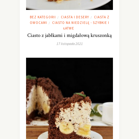
BEZ KATEGORII
CIASTA I DESERY
CIASTA Z
/
/
OWOCAMI
CIASTO NA NIEDZIELĘ - SZYBKIE I
/
ŁATWE
Ciasto z jabłkami i migdałową kruszonką
17 listopada 2021