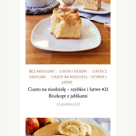
BEZ KATEGORII
CIASTA I DESERY
CIASTA Z
/
/
OWOCAMI
CIASTO NA NIEDZIELĘ - SZYBKIE I
/
ŁATWE
Ciasto na niedzielę – szybkie i łatwe #21
Biszkopt z jabłkami
12 grudnia 2018