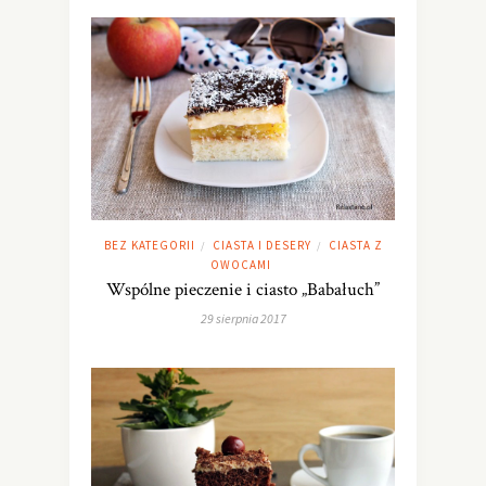
BEZ KATEGORII
CIASTA I DESERY
CIASTA Z
/
/
OWOCAMI
Wspólne pieczenie i ciasto „Babałuch”
29 sierpnia 2017