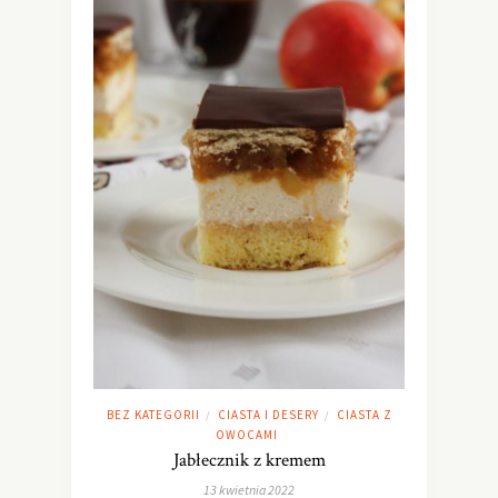
BEZ KATEGORII
CIASTA I DESERY
CIASTA Z
/
/
OWOCAMI
Jabłecznik z kremem
13 kwietnia 2022