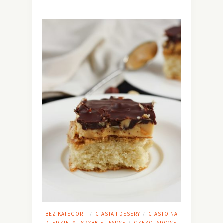
BEZ KATEGORII
CIASTA I DESERY
CIASTO NA
/
/
NIEDZIELĘ - SZYBKIE I ŁATWE
CZEKOLADOWE
/