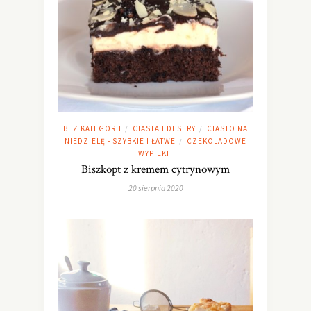
BEZ KATEGORII
CIASTA I DESERY
CIASTO NA
/
/
NIEDZIELĘ - SZYBKIE I ŁATWE
CZEKOLADOWE
/
WYPIEKI
Biszkopt z kremem cytrynowym
20 sierpnia 2020