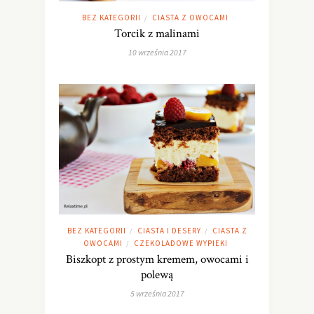
BEZ KATEGORII
CIASTA Z OWOCAMI
/
Torcik z malinami
10 września 2017
BEZ KATEGORII
CIASTA I DESERY
CIASTA Z
/
/
OWOCAMI
CZEKOLADOWE WYPIEKI
/
Biszkopt z prostym kremem, owocami i
polewą
5 września 2017