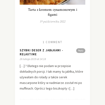
Tarta z kremem cynamonowym i
figami
19 października 2022
1 COMMENT
SZYBKI DESER Z JABŁKAMI -
Reply
RELAXTIME
26 lutego 2019 at 14:18
[…] ? Dlatego nie podam w przepisie
dokładnych porcji. I tak mamy tu jabłka, które
używałam do rolady a także serek
mascarpone który w nadmiarze został mi po
muffinach. Oprócz tego biszkopty i […]