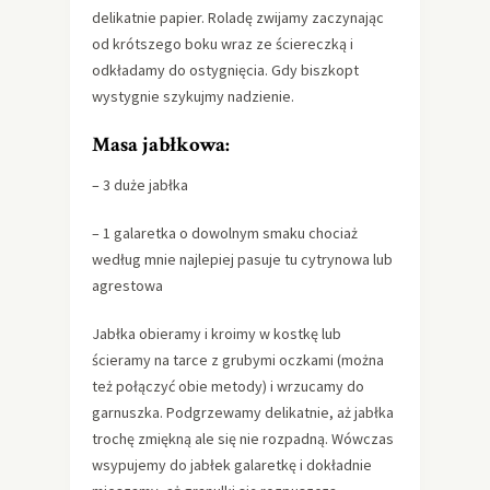
delikatnie papier. Roladę zwijamy zaczynając
od krótszego boku wraz ze ściereczką i
odkładamy do ostygnięcia. Gdy biszkopt
wystygnie szykujmy nadzienie.
Masa jabłkowa:
– 3 duże jabłka
– 1 galaretka o dowolnym smaku chociaż
według mnie najlepiej pasuje tu cytrynowa lub
agrestowa
Jabłka obieramy i kroimy w kostkę lub
ścieramy na tarce z grubymi oczkami (można
też połączyć obie metody) i wrzucamy do
garnuszka. Podgrzewamy delikatnie, aż jabłka
trochę zmiękną ale się nie rozpadną. Wówczas
wsypujemy do jabłek galaretkę i dokładnie