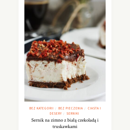
BEZ KATEGORII
BEZ PIECZENIA
CIASTA I
/
/
DESERY
SERNIKI
/
Sernik na zimno z białą czekoladą i
truskawkami