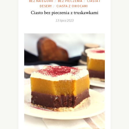
BEZ KATEGORII
BEZ PIECZENIA
CIASTA I
/
/
DESERY
CIASTA Z OWOCAMI
/
Ciasto bez pieczenia z truskawkami
13 lipca 2023