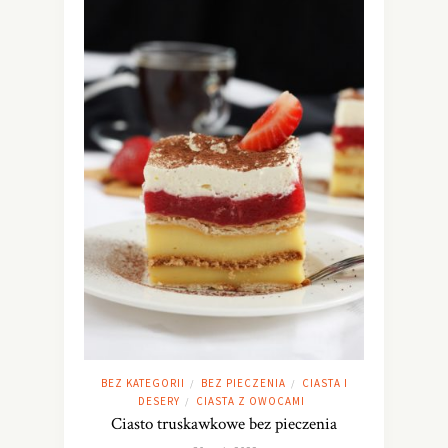
BEZ KATEGORII
BEZ PIECZENIA
CIASTA I
/
/
DESERY
CIASTA Z OWOCAMI
/
Ciasto truskawkowe bez pieczenia