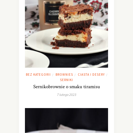
BEZ KATEGORII
BROWNIES
CIASTA I DESERY
/
/
/
SERNIKI
Sernikobrownie o smaku tiramisu
7 lutego 2023