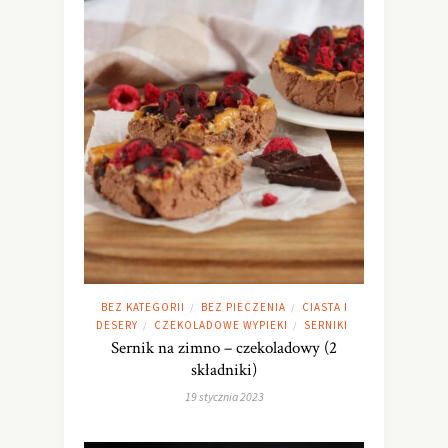
BEZ KATEGORII
BEZ PIECZENIA
CIASTA I
/
/
DESERY
CZEKOLADOWE WYPIEKI
SERNIKI
/
/
Sernik na zimno – czekoladowy (2
składniki)
19 stycznia 2023