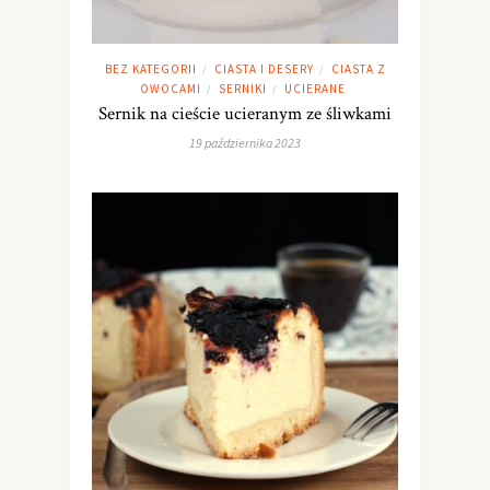
BEZ KATEGORII
CIASTA I DESERY
CIASTA Z
/
/
OWOCAMI
SERNIKI
UCIERANE
/
/
Sernik na cieście ucieranym ze śliwkami
19 października 2023