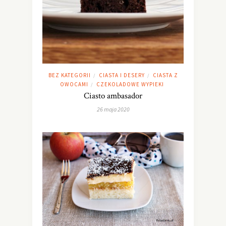
BEZ KATEGORII
CIASTA I DESERY
CIASTA Z
/
/
OWOCAMI
CZEKOLADOWE WYPIEKI
/
Ciasto ambasador
26 maja 2020