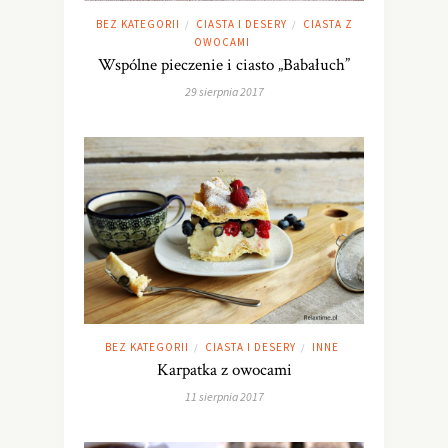
BEZ KATEGORII
CIASTA I DESERY
CIASTA Z
/
/
OWOCAMI
Wspólne pieczenie i ciasto „Babałuch”
29 sierpnia 2017
BEZ KATEGORII
CIASTA I DESERY
INNE
/
/
Karpatka z owocami
11 sierpnia 2017