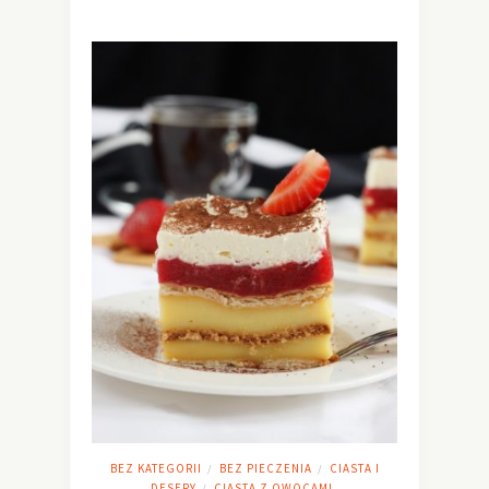
BEZ KATEGORII
BEZ PIECZENIA
CIASTA I
/
/
DESERY
CIASTA Z OWOCAMI
/