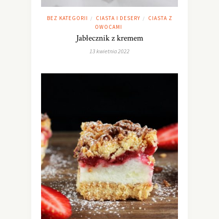
BEZ KATEGORII
CIASTA I DESERY
CIASTA Z
/
/
OWOCAMI
Jabłecznik z kremem
13 kwietnia 2022