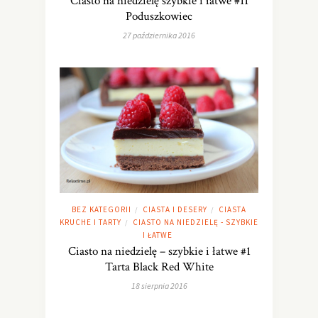
Ciasto na niedzielę szybkie i łatwe #11
Poduszkowiec
27 października 2016
BEZ KATEGORII
CIASTA I DESERY
CIASTA
/
/
KRUCHE I TARTY
CIASTO NA NIEDZIELĘ - SZYBKIE
/
I ŁATWE
Ciasto na niedzielę – szybkie i łatwe #1
Tarta Black Red White
18 sierpnia 2016