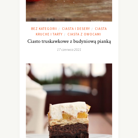
BEZ KATEGORII
CIASTA I DESERY
CIASTA
/
/
KRUCHE I TARTY
CIASTA Z OWOCAMI
/
Ciasto truskawkowe z budyniową pianką
17 czerwca 2021