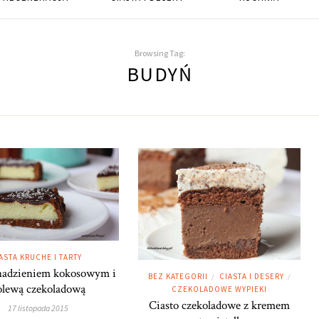
Browsing Tag:
BUDYŃ
ASTA KRUCHE I TARTY
 nadzieniem kokosowym i
BEZ KATEGORII
CIASTA I DESERY
/
/
olewą czekoladową
CZEKOLADOWE WYPIEKI
Ciasto czekoladowe z kremem
17 listopada 2015