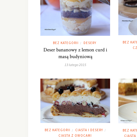
BEZ KAT
BEZ KATEGORII
DESERY
/
CZ
Deser bananowy z lemon curd i
masą budyniową
13 lutego 2015
BEZ KATEGORII
CIASTA I DESERY
BEZ KAT
/
/
CIASTA Z OWOCAMI
CIASTA