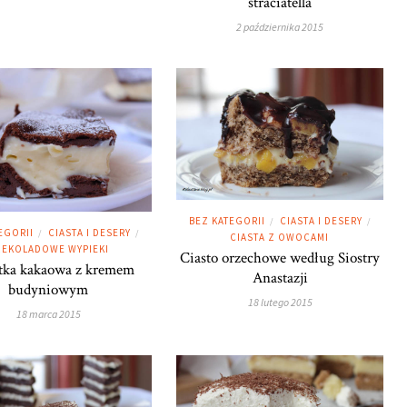
straciatella
2 października 2015
BEZ KATEGORII
CIASTA I DESERY
/
/
EGORII
CIASTA I DESERY
/
/
CIASTA Z OWOCAMI
EKOLADOWE WYPIEKI
Ciasto orzechowe według Siostry
tka kakaowa z kremem
Anastazji
budyniowym
18 lutego 2015
18 marca 2015