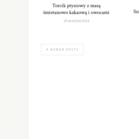
Torcik ptysiowy z masą
Sz
śmietanowo kakaową i owocami
26 września 2014
NEWER POSTS