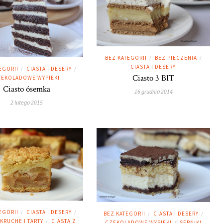
BEZ KATEGORII
BEZ PIECZENIA
/
/
CIASTA I DESERY
EGORII
CIASTA I DESERY
/
/
Ciasto 3 BIT
EKOLADOWE WYPIEKI
Ciasto ósemka
16 grudnia 2014
2 lutego 2015
EGORII
CIASTA I DESERY
/
/
BEZ KATEGORII
CIASTA I DESERY
/
/
 KRUCHE I TARTY
CIASTA Z
/
CZEKOLADOWE WYPIEKI
SERNIKI
/