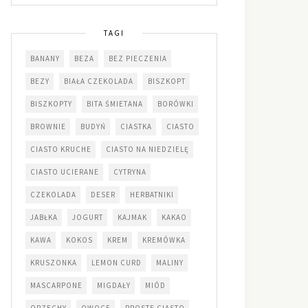
TAGI
BANANY
BEZA
BEZ PIECZENIA
BEZY
BIAŁA CZEKOLADA
BISZKOPT
BISZKOPTY
BITA ŚMIETANA
BORÓWKI
BROWNIE
BUDYŃ
CIASTKA
CIASTO
CIASTO KRUCHE
CIASTO NA NIEDZIELĘ
CIASTO UCIERANE
CYTRYNA
CZEKOLADA
DESER
HERBATNIKI
JABŁKA
JOGURT
KAJMAK
KAKAO
KAWA
KOKOS
KREM
KREMÓWKA
KRUSZONKA
LEMON CURD
MALINY
MASCARPONE
MIGDAŁY
MIÓD
ORZECHY
OWOCE
PROSTE CIASTO