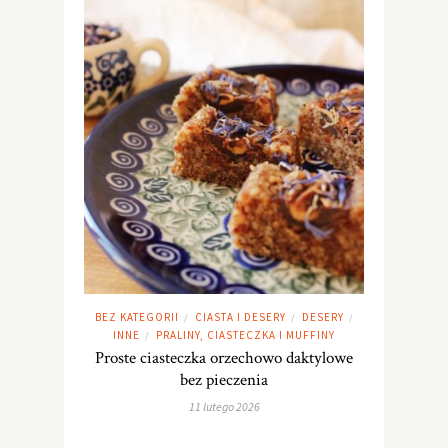
BEZ KATEGORII
CIASTA I DESERY
DESERY
/
/
/
INNE
PRALINY, CIASTECZKA I MUFFINY
/
Proste ciasteczka orzechowo daktylowe
bez pieczenia
11 lutego 2026