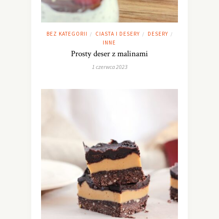
BEZ KATEGORII
CIASTA I DESERY
DESERY
/
/
/
INNE
Prosty deser z malinami
1 czerwca 2023