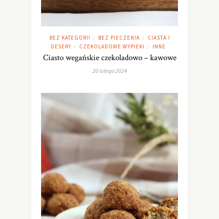
BEZ KATEGORII
BEZ PIECZENIA
CIASTA I
/
/
DESERY
CZEKOLADOWE WYPIEKI
INNE
/
/
Ciasto wegańskie czekoladowo – kawowe
20 lutego 2024