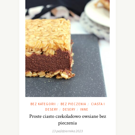
BEZ KATEGORII
BEZ PIECZENIA
CIASTA I
/
/
DESERY
DESERY
INNE
/
/
Proste ciasto czekoladowo owsiane bez
pieczenia
13 października 2023