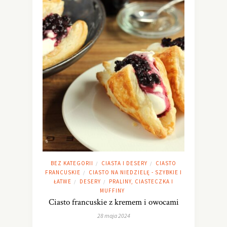
BEZ KATEGORII
CIASTA I DESERY
CIASTO
/
/
FRANCUSKIE
CIASTO NA NIEDZIELĘ - SZYBKIE I
/
ŁATWE
DESERY
PRALINY, CIASTECZKA I
/
/
MUFFINY
Ciasto francuskie z kremem i owocami
28 maja 2024