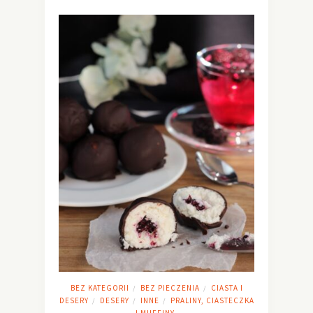
BEZ KATEGORII
BEZ PIECZENIA
CIASTA I
/
/
DESERY
DESERY
INNE
PRALINY, CIASTECZKA
/
/
/
I MUFFINY