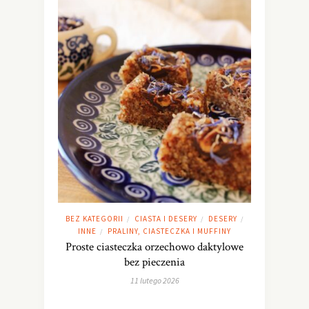
BEZ KATEGORII
CIASTA I DESERY
DESERY
/
/
/
INNE
PRALINY, CIASTECZKA I MUFFINY
/
Proste ciasteczka orzechowo daktylowe
bez pieczenia
11 lutego 2026