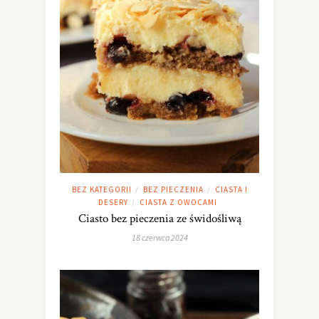
BEZ KATEGORII
BEZ PIECZENIA
CIASTA I
/
/
DESERY
CIASTA Z OWOCAMI
/
Ciasto bez pieczenia ze świdośliwą
18 czerwca 2024