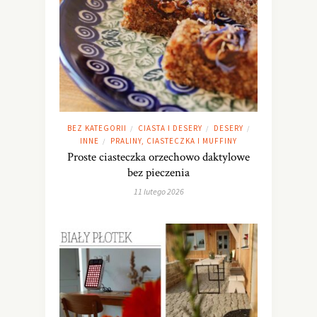
BEZ KATEGORII
CIASTA I DESERY
DESERY
/
/
/
INNE
PRALINY, CIASTECZKA I MUFFINY
/
Proste ciasteczka orzechowo daktylowe
bez pieczenia
11 lutego 2026