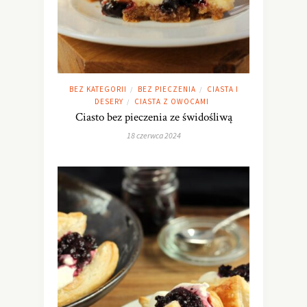
BEZ KATEGORII
BEZ PIECZENIA
CIASTA I
/
/
DESERY
CIASTA Z OWOCAMI
/
Ciasto bez pieczenia ze świdośliwą
18 czerwca 2024