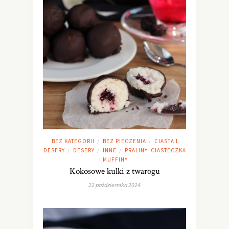
BEZ KATEGORII
BEZ PIECZENIA
CIASTA I
/
/
DESERY
DESERY
INNE
PRALINY, CIASTECZKA
/
/
/
I MUFFINY
Kokosowe kulki z twarogu
22 października 2024