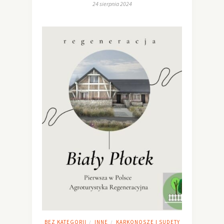
24 sierpnia 2024
BEZ KATEGORII
INNE
KARKONOSZE I SUDETY
/
/