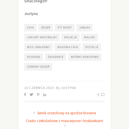
Smacznego!!!
Justyna
CHIA
DESER
FIT DESET
JABŁKA
JOGURT NATURALNY
KOLACJA
MALINY
MUS JABŁKOWY
NASIONA CHIA
PISTACJE
PUDDING
ŚNIADANIE
WIÓRKI KOKOSOWE
ZDROWY DESER
16 CZERWCA 2023
By
JUSTYNA
0
Sernik orzechowy na spodzie brownie
Ciasto czekoladowe z mascarpone i truskawkami