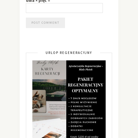
dwa × pięć =
URLOP REGENERACYJNY