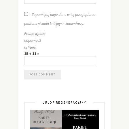
Zapamiętaj moje dane w tej przeglądarce
podczas pisania kolejnych komentarzy.
Proszę wpisać
odpowiedź
cyframi:
15 + 11 =
URLOP REGENERACYJNY