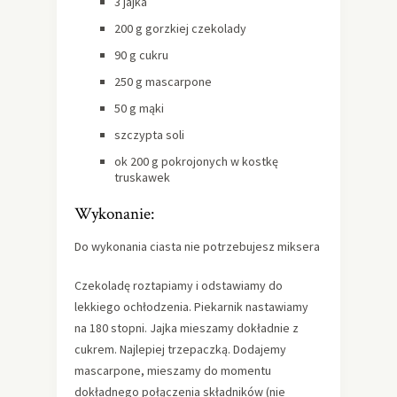
3 jajka
200 g gorzkiej czekolady
90 g cukru
250 g mascarpone
50 g mąki
szczypta soli
ok 200 g pokrojonych w kostkę
truskawek
Wykonanie:
Do wykonania ciasta nie potrzebujesz miksera
Czekoladę roztapiamy i odstawiamy do
lekkiego ochłodzenia. Piekarnik nastawiamy
na 180 stopni. Jajka mieszamy dokładnie z
cukrem. Najlepiej trzepaczką. Dodajemy
mascarpone, mieszamy do momentu
dokładnego połączenia składników (nie