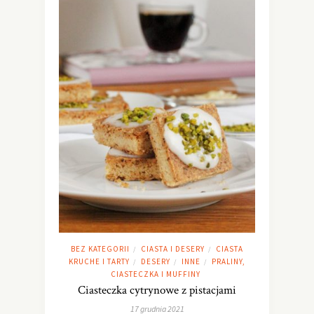
BEZ KATEGORII
CIASTA I DESERY
CIASTA
/
/
KRUCHE I TARTY
DESERY
INNE
PRALINY,
/
/
/
CIASTECZKA I MUFFINY
Ciasteczka cytrynowe z pistacjami
17 grudnia 2021