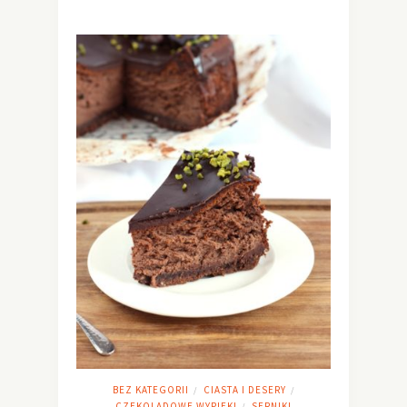
BEZ KATEGORII
CIASTA I DESERY
/
/
CZEKOLADOWE WYPIEKI
SERNIKI
/