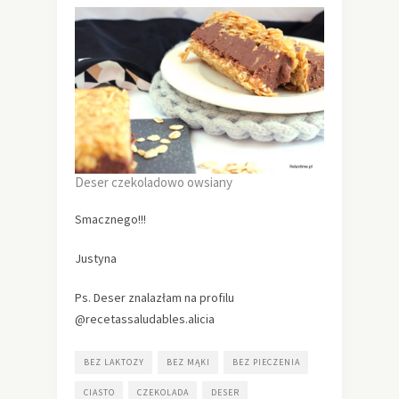
Deser czekoladowo owsiany
Smacznego!!!
Justyna
Ps. Deser znalazłam na profilu
@recetassaludables.alicia
BEZ LAKTOZY
BEZ MĄKI
BEZ PIECZENIA
CIASTO
CZEKOLADA
DESER