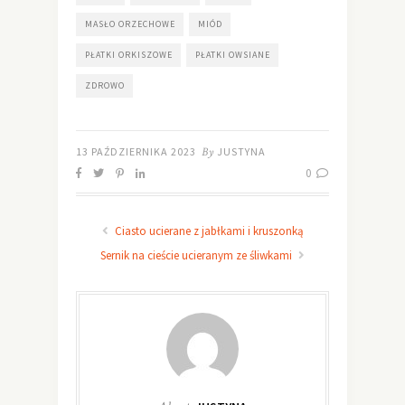
MASŁO ORZECHOWE
MIÓD
PŁATKI ORKISZOWE
PŁATKI OWSIANE
ZDROWO
13 PAŹDZIERNIKA 2023
By
JUSTYNA
0
Ciasto ucierane z jabłkami i kruszonką
Sernik na cieście ucieranym ze śliwkami