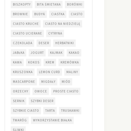
BISZKOPTY
BITA ŚMIETANA
BORÓWKI
BROWNIE
BUDYŃ
CIASTKA
CIASTO
CIASTO KRUCHE
CIASTO NA NIEDZIELĘ
CIASTO UCIERANE
CYTRYNA
CZEKOLADA
DESER
HERBATNIKI
JABŁKA
JOGURT
KAJMAK
KAKAO
KAWA
KOKOS
KREM
KREMÓWKA
KRUSZONKA
LEMON CURD
MALINY
MASCARPONE
MIGDAŁY
MIÓD
ORZECHY
OWOCE
PROSTE CIASTO
SERNIK
SZYBKI DESER
SZYBKIE CIASTO
TARTA
TRUSKAWKI
TWARÓG
WYKORZYSTANIE BIAŁKA
ŚLIWKI