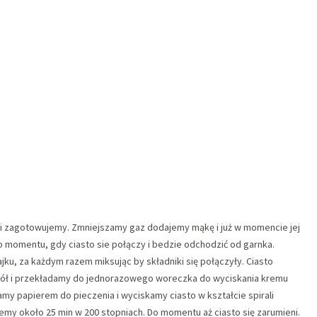
 i zagotowujemy. Zmniejszamy gaz dodajemy mąkę i już w momencie jej
 momentu, gdy ciasto sie połączy i bedzie odchodzić od garnka.
jku, za każdym razem miksując by składniki się połączyły. Ciasto
a pół i przekładamy do jednorazowego woreczka do wyciskania kremu
amy papierem do pieczenia i wyciskamy ciasto w kształcie spirali
emy około 25 min w 200 stopniach. Do momentu aż ciasto się zarumieni.