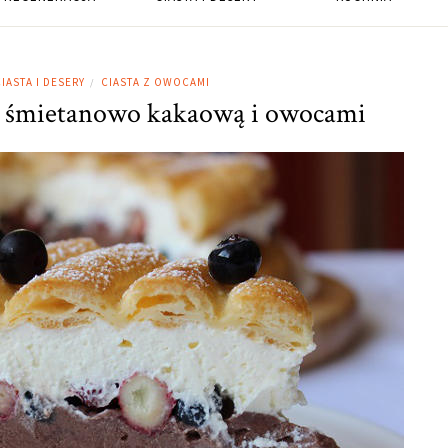
IASTA I DESERY
CIASTA Z OWOCAMI
/
ą śmietanowo kakaową i owocami