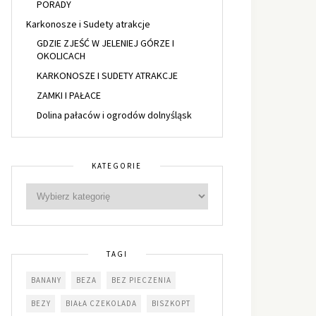
PORADY
Karkonosze i Sudety atrakcje
GDZIE ZJEŚĆ W JELENIEJ GÓRZE I
OKOLICACH
KARKONOSZE I SUDETY ATRAKCJE
ZAMKI I PAŁACE
Dolina pałaców i ogrodów dolnyśląsk
KATEGORIE
TAGI
BANANY
BEZA
BEZ PIECZENIA
BEZY
BIAŁA CZEKOLADA
BISZKOPT