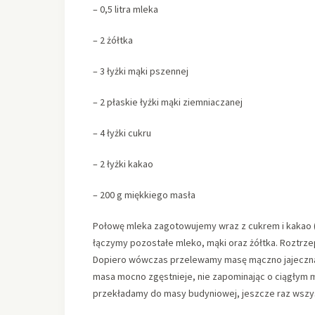
– 0,5 litra mleka
– 2 żółtka
– 3 łyżki mąki pszennej
– 2 płaskie łyżki mąki ziemniaczanej
– 4 łyżki cukru
– 2 łyżki kakao
– 200 g miękkiego masła
Połowę mleka zagotowujemy wraz z cukrem i kakao (n
łączymy pozostałe mleko, mąki oraz żółtka. Roztrzep
Dopiero wówczas przelewamy masę mączno jajeczną
masa mocno zgęstnieje, nie zapominając o ciągłym m
przekładamy do masy budyniowej, jeszcze raz wszys