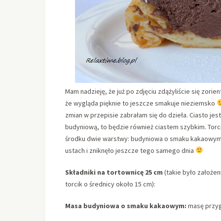
Mam nadzieję, że już po zdjęciu zdążyliście się zor
że wygląda pięknie to jeszcze smakuje nieziemsko
zmian w przepisie zabrałam się do dzieła. Ciasto je
budyniową, to będzie również ciastem szybkim. Torci
środku dwie warstwy: budyniowa o smaku kakaowym
ustach i zniknęło jeszcze tego samego dnia
Składniki na tortownicę 25 cm
(takie było założe
torcik o średnicy około 15 cm):
Masa budyniowa o smaku kakaowym:
masę przy