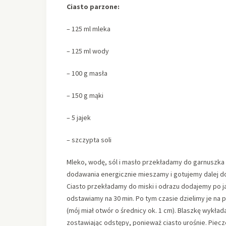
Ciasto parzone:
– 125 ml mleka
– 125 ml wody
– 100 g masła
– 150 g mąki
– 5 jajek
– szczypta soli
Mleko, wodę, sól i masło przekładamy do garnuszka
dodawania energicznie mieszamy i gotujemy dalej do
Ciasto przekładamy do miski i odrazu dodajemy po ja
odstawiamy na 30 min. Po tym czasie dzielimy je n
(mój miał otwór o średnicy ok. 1 cm). Blaszkę wykład
zostawiając odstępy, ponieważ ciasto urośnie. Piecz