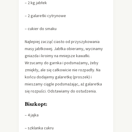
– 2 kg jabłek
– 2 galaretki cytrynowe
– cukier do smaku
Najlepiej zacząć ciasto od przyszykowania
masy jabłkowej. Jabłka obieramy, wycinamy
gniazda i kroimy na mniejsze kawałki.
Wrzucamy do garnka i podsmażamy, żeby
zmiękły, ale się całkowicie nie rozpadły. Na
końcu dodajemy galaretkę (proszek) i
mieszamy ciągle podsmażając, aż galaretka
się rozpuści. Odstawiamy do ostudzenia.
Biszkopt:
– 4 jajka
– szklanka cukru