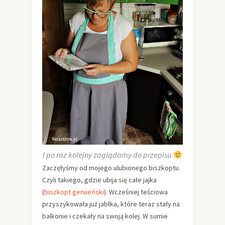
I po raz kolejny zaglądamy do przepisu
Zaczęłyśmy od mojego ulubionego biszkoptu.
Czyli takiego, gdzie ubija się całe jajka
(
biszkopt genueński
). Wcześniej teściowa
przyszykowała już jabłka, które teraz stały na
balkonie i czekały na swoją kolej. W sumie