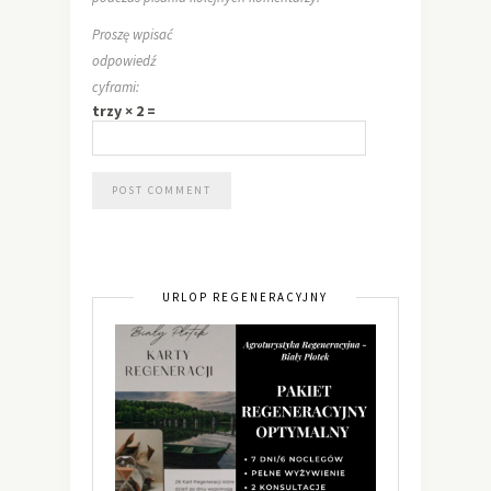
Proszę wpisać
odpowiedź
cyframi:
trzy × 2 =
URLOP REGENERACYJNY