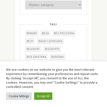
TAGI
BANANY
BEZA
BEZ PIECZENIA
BEZY
BIAŁA CZEKOLADA
BISZKOPT
BISZKOPTY
BITA ŚMIETANA
BORÓWKI
BROWNIE
BUDYŃ
CIASTKA
We use cookies on our website to give you the most relevant
CIASTO
CIASTO KRUCHE
experience by remembering your preferences and repeat visits.
By clicking “Accept All”, you consent to the use of ALL the
CIASTO NA NIEDZIELĘ
cookies. However, you may visit "Cookie Settings" to provide a
controlled consent.
CIASTO UCIERANE
CYTRYNA
Cookie Settings
Accept All
CZEKOLADA
DESER
HERBATNIKI
JABŁKA
JOGURT
KAJMAK