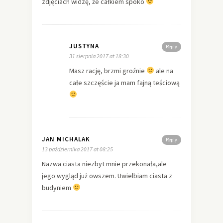
zdjęciach widzę, że całkiem spoko
JUSTYNA
Reply
31 sierpnia 2017 at 18:30
Masz rację, brzmi groźnie
ale na
całe szczęście ja mam fajną teściową
JAN MICHALAK
Reply
13 października 2017 at 08:25
Nazwa ciasta niezbyt mnie przekonała,ale
jego wygląd już owszem. Uwielbiam ciasta z
budyniem