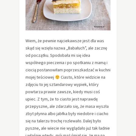
Wiem, że pewnie najciekawsze jest dla was
skąd się wzięła nazwa „Babałuch”, ale zacznę
od początku. Spodobała mi się idea
wspólnego pieczenia i po spotkaniu z mamą i
ciocią postanowiłam poprzeszkadzać w kuchni
mojej teściowej
Ciasto, które widzicie na
zdjęciu to jej sztandarowy wypiek, który
powtarza prawie zawsze, kiedy musi coś
upiec. Z tym, że to ciasto jest naprawdę
przepyszne, ale zdarzało się, że masa wyszła
zbyt płynna albo jabłka były niedobre i ciacho
się na talerzu trochę rozlewało. Dalej było
pyszne, ale wiecie nie wyglądało już tak ładnie
i właśnie wtedy, mój mąż śmiał się, że ma na