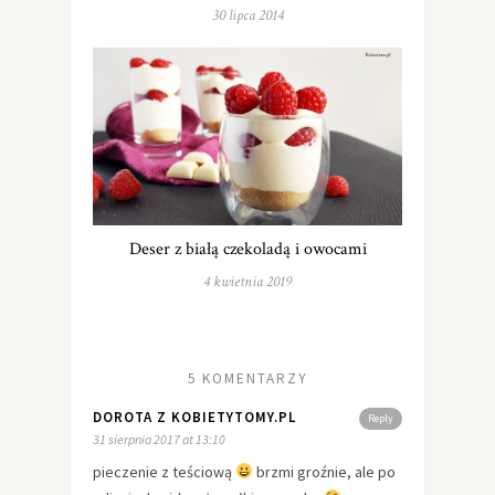
30 lipca 2014
Deser z białą czekoladą i owocami
4 kwietnia 2019
5 KOMENTARZY
DOROTA Z KOBIETYTOMY.PL
Reply
31 sierpnia 2017 at 13:10
pieczenie z teściową
brzmi groźnie, ale po