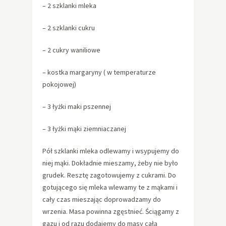
– 2 szklanki mleka
– 2 szklanki cukru
– 2 cukry waniliowe
– kostka margaryny ( w temperaturze
pokojowej)
– 3 łyżki maki pszennej
– 3 łyżki mąki ziemniaczanej
Pół szklanki mleka odlewamy i wsypujemy do
niej mąki. Dokładnie mieszamy, żeby nie było
grudek. Resztę zagotowujemy z cukrami. Do
gotującego się mleka wlewamy te z mąkami i
cały czas mieszając doprowadzamy do
wrzenia. Masa powinna zgęstnieć. Ściągamy z
gazu i od razu dodajemy do masy całą