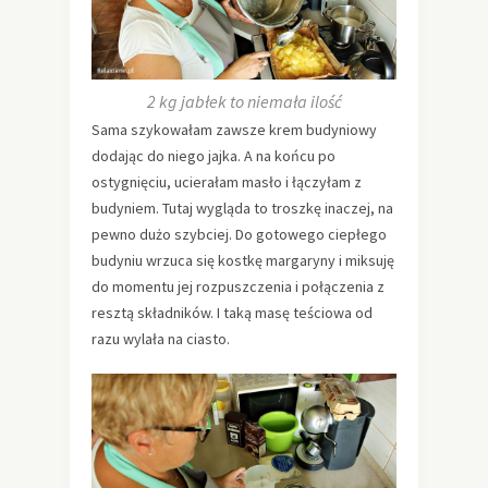
2 kg jabłek to niemała ilość
Sama szykowałam zawsze krem budyniowy
dodając do niego jajka. A na końcu po
ostygnięciu, ucierałam masło i łączyłam z
budyniem. Tutaj wygląda to troszkę inaczej, na
pewno dużo szybciej. Do gotowego ciepłego
budyniu wrzuca się kostkę margaryny i miksuję
do momentu jej rozpuszczenia i połączenia z
resztą składników. I taką masę teściowa od
razu wylała na ciasto.