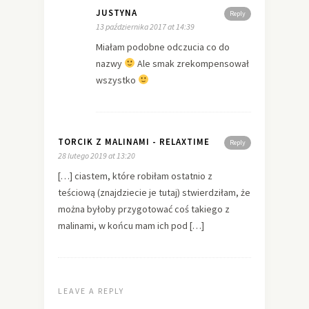
JUSTYNA
Reply
13 października 2017 at 14:39
Miałam podobne odczucia co do
nazwy
Ale smak zrekompensował
wszystko
TORCIK Z MALINAMI - RELAXTIME
Reply
28 lutego 2019 at 13:20
[…] ciastem, które robiłam ostatnio z
teściową (znajdziecie je tutaj) stwierdziłam, że
można byłoby przygotować coś takiego z
malinami, w końcu mam ich pod […]
LEAVE A REPLY