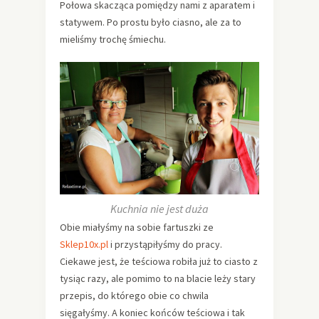
Połowa skacząca pomiędzy nami z aparatem i
statywem. Po prostu było ciasno, ale za to
mieliśmy trochę śmiechu.
Kuchnia nie jest duża
Obie miałyśmy na sobie fartuszki ze
Sklep10x.pl
i przystąpiłyśmy do pracy.
Ciekawe jest, że teściowa robiła już to ciasto z
tysiąc razy, ale pomimo to na blacie leży stary
przepis, do którego obie co chwila
sięgałyśmy. A koniec końców teściowa i tak