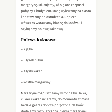
margarynę. Miksujemy, aż się ona rozpuści i
połączy z budyniem. Masę wylewamy na ciasto
i odstawiamy do ostudzenia. Dopiero
wówczas wstawiamy blachę do lodówki i
szykujemy polewę kakaową.
Polewa kakaowa:
– 2 jajka
– 6 łyżek cukru
– 4 łyżki kakao
– kostka margaryny
Margarynę rozpuszczamy w rondelku. Jajka,
cukier i kakao ucieramy, do momentu aż masa
będzie gęsta i dobrze połączona. Na końcu
dodajemy rozpuszczoną, ciepłą margarynę i