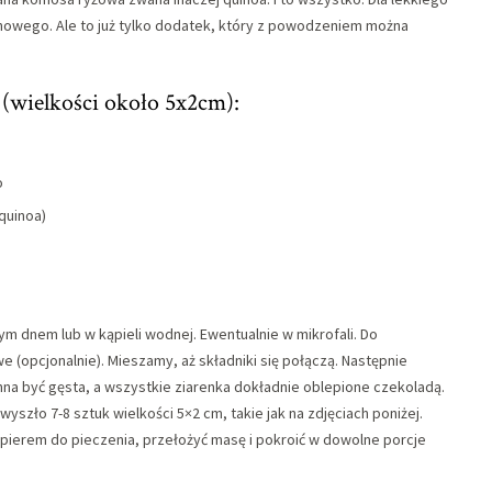
owego. Ale to już tylko dodatek, który z powodzeniem można
 (wielkości około 5x2cm):
o
quinoa)
m dnem lub w kąpieli wodnej. Ewentualnie w mikrofali. Do
opcjonalnie). Mieszamy, aż składniki się połączą. Następnie
na być gęsta, a wszystkie ziarenka dokładnie oblepione czekoladą.
szło 7-8 sztuk wielkości 5×2 cm, takie jak na zdjęciach poniżej.
ierem do pieczenia, przełożyć masę i pokroić w dowolne porcje