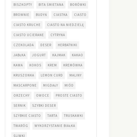
BISZKOPTY
BITA ŚMIETANA
BORÓWKI
BROWNIE
BUDYŃ
CIASTKA
CIASTO
CIASTO KRUCHE
CIASTO NA NIEDZIELĘ
CIASTO UCIERANE
CYTRYNA
CZEKOLADA
DESER
HERBATNIKI
JABŁKA
JOGURT
KAJMAK
KAKAO
KAWA
KOKOS
KREM
KREMÓWKA
KRUSZONKA
LEMON CURD
MALINY
MASCARPONE
MIGDAŁY
MIÓD
ORZECHY
OWOCE
PROSTE CIASTO
SERNIK
SZYBKI DESER
SZYBKIE CIASTO
TARTA
TRUSKAWKI
TWARÓG
WYKORZYSTANIE BIAŁKA
ŚLIWKI