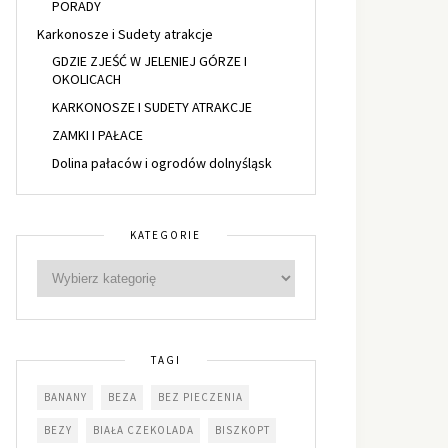
PORADY
Karkonosze i Sudety atrakcje
GDZIE ZJEŚĆ W JELENIEJ GÓRZE I
OKOLICACH
KARKONOSZE I SUDETY ATRAKCJE
ZAMKI I PAŁACE
Dolina pałaców i ogrodów dolnyśląsk
KATEGORIE
TAGI
BANANY
BEZA
BEZ PIECZENIA
BEZY
BIAŁA CZEKOLADA
BISZKOPT