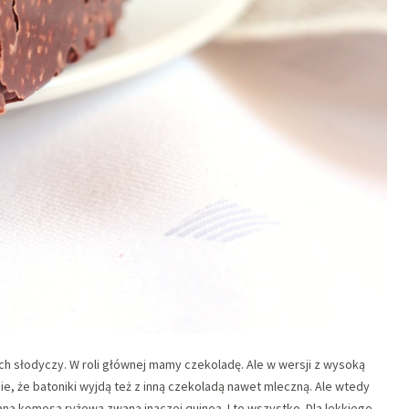
ch słodyczy. W roli głównej mamy czekoladę. Ale w wersji z wysoką
e, że batoniki wyjdą też z inną czekoladą nawet mleczną. Ale wtedy
na komosa ryżowa zwana inaczej quinoa. I to wszystko. Dla lekkiego