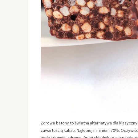
Zdrowe batony to świetna alternatywa dla klasyczny
zawartością kakao. Najlepiej minimum 70%. Oczywiści
będą już mniej zdrowe. Drugi składnik to ekspandowa