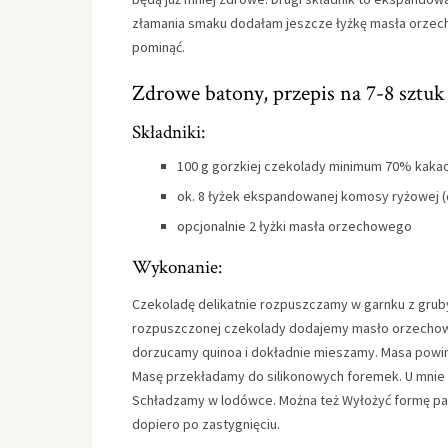
złamania smaku dodałam jeszcze łyżkę masła orzech
pominąć.
Zdrowe batony, przepis na 7-8 sztuk
Składniki:
100 g gorzkiej czekolady minimum 70% kaka
ok. 8 łyżek ekspandowanej komosy ryżowej (
opcjonalnie 2 łyżki masła orzechowego
Wykonanie:
Czekoladę delikatnie rozpuszczamy w garnku z gruby
rozpuszczonej czekolady dodajemy masło orzechowe (
dorzucamy quinoa i dokładnie mieszamy. Masa powin
Masę przekładamy do silikonowych foremek. U mnie wy
Schładzamy w lodówce. Można też Wyłożyć formę pap
dopiero po zastygnięciu.