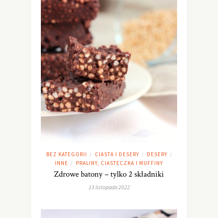
BEZ KATEGORII
CIASTA I DESERY
DESERY
/
/
/
INNE
PRALINY, CIASTECZKA I MUFFINY
/
Zdrowe batony – tylko 2 składniki
13 listopada 2022