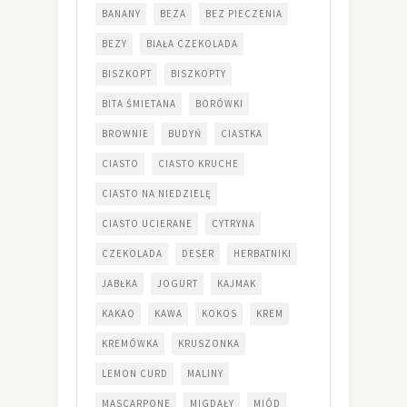
BANANY
BEZA
BEZ PIECZENIA
BEZY
BIAŁA CZEKOLADA
BISZKOPT
BISZKOPTY
BITA ŚMIETANA
BORÓWKI
BROWNIE
BUDYŃ
CIASTKA
CIASTO
CIASTO KRUCHE
CIASTO NA NIEDZIELĘ
CIASTO UCIERANE
CYTRYNA
CZEKOLADA
DESER
HERBATNIKI
JABŁKA
JOGURT
KAJMAK
KAKAO
KAWA
KOKOS
KREM
KREMÓWKA
KRUSZONKA
LEMON CURD
MALINY
MASCARPONE
MIGDAŁY
MIÓD