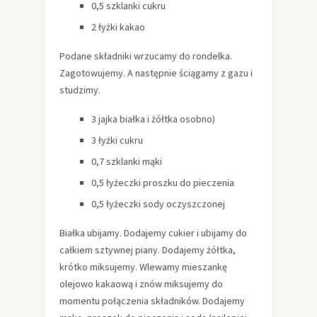
0,5 szklanki cukru
2 łyżki kakao
Podane składniki wrzucamy do rondelka.
Zagotowujemy. A następnie ściągamy z gazu i
studzimy.
3 jajka białka i żółtka osobno)
3 łyżki cukru
0,7 szklanki mąki
0,5 łyżeczki proszku do pieczenia
0,5 łyżeczki sody oczyszczonej
Białka ubijamy. Dodajemy cukier i ubijamy do
całkiem sztywnej piany. Dodajemy żółtka,
krótko miksujemy. Wlewamy mieszankę
olejowo kakaową i znów miksujemy do
momentu połączenia składników. Dodajemy