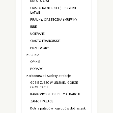
DROŻDŻOWE
CIASTO NA NIEDZIELĘ – SZYBKIE I
ŁATWE
PRALINY, CIASTECZKA i MUFFINY
INNE
UCIERANE
CIASTO FRANCUSKIE
PRZETWORY
KUCHNIA
OPINIE
PORADY
Karkonosze i Sudety atrakcje
GDZIE ZJEŚĆ W JELENIEJ GÓRZE I
OKOLICACH
KARKONOSZE I SUDETY ATRAKCJE
ZAMKI I PAŁACE
Dolina pałaców i ogrodów dolnyśląsk