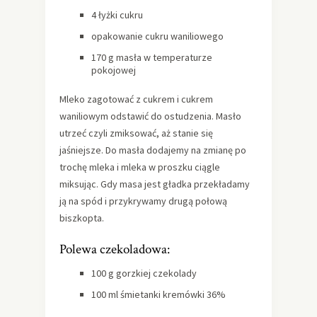
4 łyżki cukru
opakowanie cukru waniliowego
170 g masła w temperaturze
pokojowej
Mleko zagotować z cukrem i cukrem
waniliowym odstawić do ostudzenia. Masło
utrzeć czyli zmiksować, aż stanie się
jaśniejsze. Do masła dodajemy na zmianę po
trochę mleka i mleka w proszku ciągle
miksując. Gdy masa jest gładka przekładamy
ją na spód i przykrywamy drugą połową
biszkopta.
Polewa czekoladowa:
100 g gorzkiej czekolady
100 ml śmietanki kremówki 36%