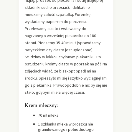
mąkę, proszek do pieczenia i sodę (najlepiej
składniki suche przesiać). I delikatnie
mieszamy całość szpatułką. Foremkę
wykładamy papierem do pieczenia.
Przelewamy ciasto i wstawiamy do
nagrzanego wcześniej piekarnika do 180
stopni. Pieczemy 35-40 minut (sprawdzamy
patyczkiem czy ciasto jest upieczone).
Studzimy w lekko uchylonym piekarniku. Po
ostudzeniu kroimy ciasto w poprzek na pół. Na
zdjęciach widać, że biszkopt opadł mi na
środku. Spieszyło mi się i szybko wyciągnęłam
go z piekarnika. Prawdopodobnie nic by się nie
stało, gdybym miała więcej czasu.
Krem mleczny:
70 ml mleka
1 szklanka mleka w proszku nie
granulowanego i pełnotłustego