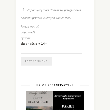
Zapamiętaj moje dane w tej przeglądarce
podczas pisania kolejnych komentarzy.
Proszę wpisać
odpowiedź
cyframi:
dwanaście + 14 =
URLOP REGENERACYJNY