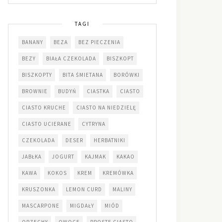
TAGI
BANANY
BEZA
BEZ PIECZENIA
BEZY
BIAŁA CZEKOLADA
BISZKOPT
BISZKOPTY
BITA ŚMIETANA
BORÓWKI
BROWNIE
BUDYŃ
CIASTKA
CIASTO
CIASTO KRUCHE
CIASTO NA NIEDZIELĘ
CIASTO UCIERANE
CYTRYNA
CZEKOLADA
DESER
HERBATNIKI
JABŁKA
JOGURT
KAJMAK
KAKAO
KAWA
KOKOS
KREM
KREMÓWKA
KRUSZONKA
LEMON CURD
MALINY
MASCARPONE
MIGDAŁY
MIÓD
ORZECHY
OWOCE
PROSTE CIASTO