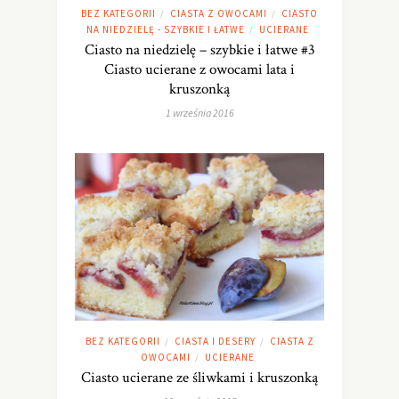
BEZ KATEGORII
CIASTA Z OWOCAMI
CIASTO
/
/
NA NIEDZIELĘ - SZYBKIE I ŁATWE
UCIERANE
/
Ciasto na niedzielę – szybkie i łatwe #3
Ciasto ucierane z owocami lata i
kruszonką
1 września 2016
BEZ KATEGORII
CIASTA I DESERY
CIASTA Z
/
/
OWOCAMI
UCIERANE
/
Ciasto ucierane ze śliwkami i kruszonką