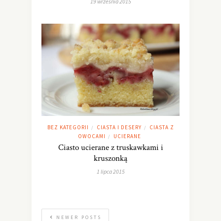
19 września 2015
BEZ KATEGORII
CIASTA I DESERY
CIASTA Z
/
/
OWOCAMI
UCIERANE
/
Ciasto ucierane z truskawkami i
kruszonką
1 lipca 2015
NEWER POSTS