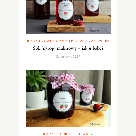
BEZ KATEGORII
CIASTA I DESERY
PRZETWORY
/
/
Sok (syrop) malinowy – jak u babci
31 sierpnia 2017
BEZ KATEGORII
PRZETWORY
/