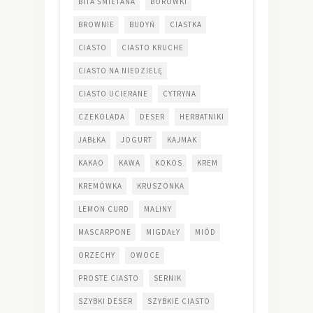
BITA ŚMIETANA
BORÓWKI
BROWNIE
BUDYŃ
CIASTKA
CIASTO
CIASTO KRUCHE
CIASTO NA NIEDZIELĘ
CIASTO UCIERANE
CYTRYNA
CZEKOLADA
DESER
HERBATNIKI
JABŁKA
JOGURT
KAJMAK
KAKAO
KAWA
KOKOS
KREM
KREMÓWKA
KRUSZONKA
LEMON CURD
MALINY
MASCARPONE
MIGDAŁY
MIÓD
ORZECHY
OWOCE
PROSTE CIASTO
SERNIK
SZYBKI DESER
SZYBKIE CIASTO